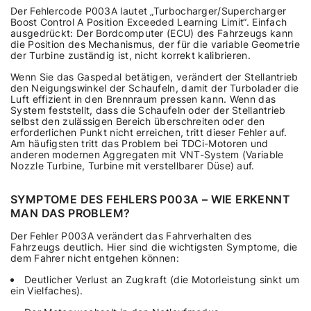
Der Fehlercode P003A lautet „Turbocharger/Supercharger
Boost Control A Position Exceeded Learning Limit“. Einfach
ausgedrückt: Der Bordcomputer (ECU) des Fahrzeugs kann
die Position des Mechanismus, der für die variable Geometrie
der Turbine zuständig ist, nicht korrekt kalibrieren.
Wenn Sie das Gaspedal betätigen, verändert der Stellantrieb
den Neigungswinkel der Schaufeln, damit der Turbolader die
Luft effizient in den Brennraum pressen kann. Wenn das
System feststellt, dass die Schaufeln oder der Stellantrieb
selbst den zulässigen Bereich überschreiten oder den
erforderlichen Punkt nicht erreichen, tritt dieser Fehler auf.
Am häufigsten tritt das Problem bei TDCi-Motoren und
anderen modernen Aggregaten mit VNT-System (Variable
Nozzle Turbine, Turbine mit verstellbarer Düse) auf.
SYMPTOME DES FEHLERS P003A – WIE ERKENNT
MAN DAS PROBLEM?
Der Fehler P003A verändert das Fahrverhalten des
Fahrzeugs deutlich. Hier sind die wichtigsten Symptome, die
dem Fahrer nicht entgehen können:
Deutlicher Verlust an Zugkraft (die Motorleistung sinkt um
ein Vielfaches).