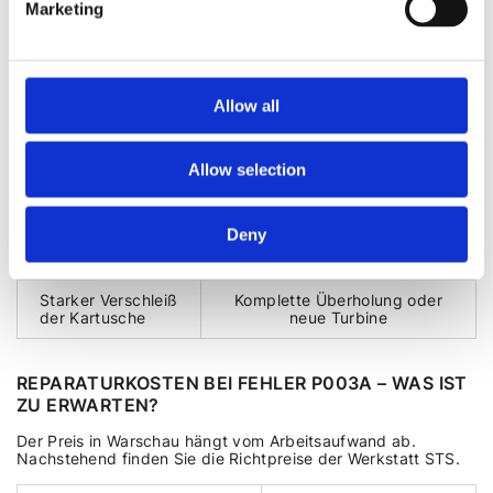
Marketing
Ablagerungen an
Professionelle Reinigung
den
(Demontage der Turbine)
Turbinenschaufeln
Allow all
Defekt des
Reparatur der Platine oder
elektronischen
kompletter Austausch der
Stellantriebs
Baugruppe
Allow selection
Ausfall des
Austausch des Kopiersensors
Positionssensors
Deny
Beschädigung der
Austausch der Leitungen
Vakuumleitungen
gegen neue Teile
Starker Verschleiß
Komplette Überholung oder
der Kartusche
neue Turbine
REPARATURKOSTEN BEI FEHLER P003A – WAS IST
ZU ERWARTEN?
Der Preis in Warschau hängt vom Arbeitsaufwand ab.
Nachstehend finden Sie die Richtpreise der Werkstatt STS.