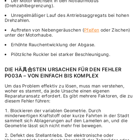
Der Motor wechselt in den Notlaufmodus
(Drehzahlbegrenzung).
Unregelmäßiger Lauf des Antriebsaggregats bei hohen
Drehzahlen.
Auftreten von Nebengeräuschen (
Pfeifen
oder Zischen)
unter der Motorhaube.
Erhöhte Rauchentwicklung der Abgase.
Plötzliche Ruckler bei starker Beschleunigung.
DIE HÄ具合STEN URSACHEN FÜR DEN FEHLER
P003A – VON EINFACH BIS KOMPLEX
Um das Problem effektiv zu lösen, muss man verstehen,
woher es stammt, da jede Ursache einen eigenen
Reparaturansatz erfordert. Es gibt mehrere Faktoren, die zu
diesem Fehler führen:
Blockieren der variablen Geometrie. Durch
minderwertigen Kraftstoff oder kurze Fahrten in der Stadt
sammelt sich Ablagerungen auf den Lamellen an, und die
Geometrie lässt sich nicht mehr frei bewegen.
Defekt des Stellantriebs. Der elektronische oder