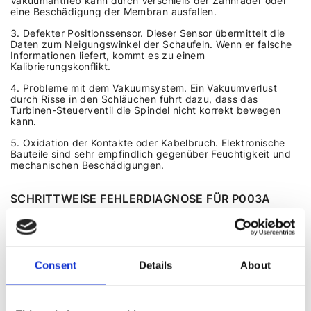
Vakuumantrieb kann durch Verschleiß der Zahnräder oder
eine Beschädigung der Membran ausfallen.
Defekter Positionssensor. Dieser Sensor übermittelt die
Daten zum Neigungswinkel der Schaufeln. Wenn er falsche
Informationen liefert, kommt es zu einem
Kalibrierungskonflikt.
Probleme mit dem Vakuumsystem. Ein Vakuumverlust
durch Risse in den Schläuchen führt dazu, dass das
Turbinen-Steuerventil die Spindel nicht korrekt bewegen
kann.
Oxidation der Kontakte oder Kabelbruch. Elektronische
Bauteile sind sehr empfindlich gegenüber Feuchtigkeit und
mechanischen Beschädigungen.
SCHRITTWEISE FEHLERDIAGNOSE FÜR P003A
Es reicht nicht aus, den Fehler selbst zu löschen – er wird
zwangsläufig wieder auftreten, wenn die Ursache nicht
behoben wird. Fachleute, die sich mit
der Diagnose von
Turbinen
befassen, empfehlen, nach folgendem Algorithmus
Consent
Details
About
vorzugehen:
Schritt 1: Computerdiagnose
Anschluss eines professionellen Scanners zur Überprüfung