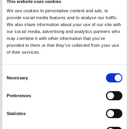
This website uses cookies
der Parameter in Echtzeit. Es ist wichtig zu überprüfen,
welchen Ladedruck das Steuergerät anfordert und welchen
We use cookies to personalise content and ads, to
die Turbine tatsächlich liefert.
provide social media features and to analyse our traffic.
Schritt 2: Überprüfung des Hubs der Aktuatorstange
We also share information about your use of our site with
Bei ausgeschaltetem Motor wird manuell oder mit Hilfe einer
our social media, advertising and analytics partners who
Vakuumpumpe die Leichtgängigkeit des Hubes überprüft.
may combine it with other information that you’ve
Dieser darf keine Schwergängigkeit aufweisen.
provided to them or that they’ve collected from your use
Schritt 3: Überprüfung des Unterdrucks und der Sensoren
of their services.
Der Unterdruck in der Leitung wird gemessen und die
Funktionsfähigkeit von Komponenten wie dem
Ladedrucksensor (MAP) und dem elektromagnetischen
Steuerventil überprüft.
Consent
Necessary
Selection
WIE BEHEBT MAN DEN FEHLER P003A?
PRAKTISCHE LÖSUNGEN JE NACH URSACHE
Preferences
Die Reparatur hängt von den Diagnoseergebnissen ab. In
einigen Fällen hilft eine Reinigung, in anderen der
vollständige
Austausch des Turboladers
.
Statistics
Ursache des
Empfohlene Lösung
Fehlers