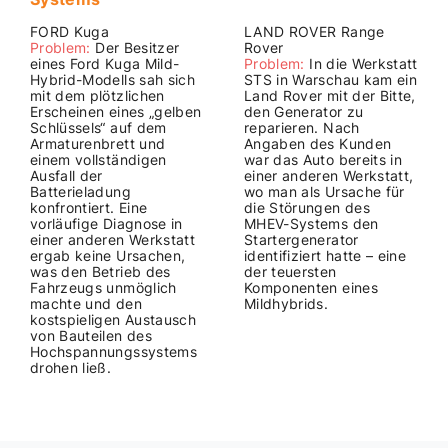
FORD Kuga
LAND ROVER Range
Problem:
Der Besitzer
Rover
eines Ford Kuga Mild-
Problem:
In die Werkstatt
Hybrid-Modells sah sich
STS in Warschau kam ein
mit dem plötzlichen
Land Rover mit der Bitte,
Erscheinen eines „gelben
den Generator zu
Schlüssels“ auf dem
reparieren. Nach
Armaturenbrett und
Angaben des Kunden
einem vollständigen
war das Auto bereits in
Ausfall der
einer anderen Werkstatt,
Batterieladung
wo man als Ursache für
konfrontiert. Eine
die Störungen des
vorläufige Diagnose in
MHEV-Systems den
einer anderen Werkstatt
Startergenerator
ergab keine Ursachen,
identifiziert hatte – eine
was den Betrieb des
der teuersten
Fahrzeugs unmöglich
Komponenten eines
machte und den
Mildhybrids.
kostspieligen Austausch
von Bauteilen des
Hochspannungssystems
drohen ließ.