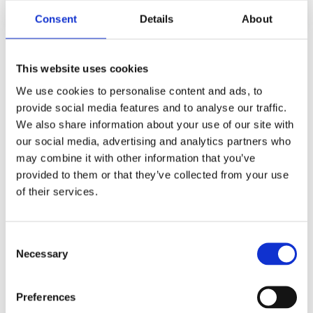
Consent
Details
About
This website uses cookies
We use cookies to personalise content and ads, to
provide social media features and to analyse our traffic.
We also share information about your use of our site with
our social media, advertising and analytics partners who
may combine it with other information that you’ve
provided to them or that they’ve collected from your use
of their services.
AUSBAU VON WIRBELKLAPPEN
Ständig wechselnde und immer strengere
Umweltanforderungen zwingen die Automobilhersteller zur
Consent
Einführung neuer, bisher unbekannter Geräte. Diese
Komponenten reduzieren die Motoremissionen, werden aber
Necessary
Selection
oft zu einer Quelle von Unannehmlichkeiten für die Fahrer.
Sie beginnen, nicht richtig zu funktionieren oder fallen ganz
aus. Warum ist es besser, problematische Aggregate
Preferences
loszuwerden, und wie baut man Wirbelklappen in Warschau
richtig aus? Spezialisten von STS werden diese Fragen