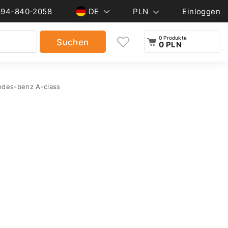
894-840-2058
DE
PLN
Einloggen
0 Produkte
Suchen
0 PLN
edes-benz A-class