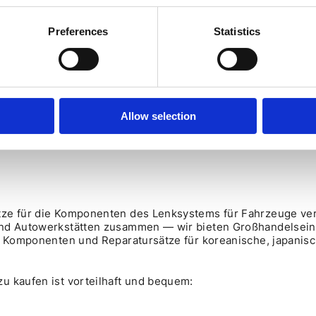
werden müssen.
t Lagerbuchsen, Gummi- und Teflonringe.
Preferences
Statistics
:
Allow selection
ber das Spiel hat sich vergrößert; diese Fehler können sel
r Vibrationen im Lenkrad, verschlissene oder beschädigte 
tze für die Komponenten des Lenksystems für Fahrzeuge ver
und Autowerkstätten zusammen — wir bieten Großhandelseink
e, Komponenten und Reparatursätze für koreanische, japanis
u kaufen ist vorteilhaft und bequem: