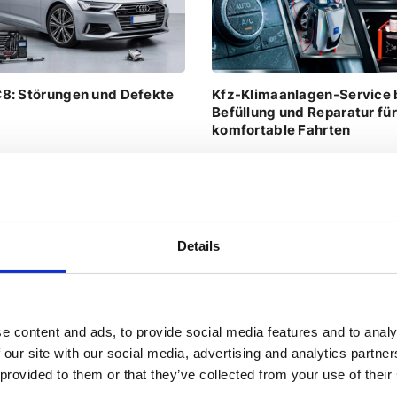
C8: Störungen und Defekte
Kfz-Klimaanlagen-Service 
Befüllung und Reparatur für
komfortable Fahrten
026
Artikel
03.07.2026
Nachrichte
Details
e content and ads, to provide social media features and to analy
r Lenkung können vom Fahrzeughalter selbst behoben wer
 our site with our social media, advertising and analytics partn
 provided to them or that they’ve collected from your use of their
kungspumpe enthält Dichtungen, Dichtungsringe und Gummir