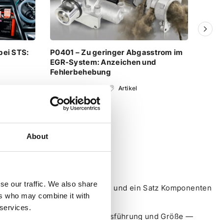
bei STS:
P0401 – Zu geringer Abgasstrom im
Fehl
EGR-System: Anzeichen und
das 
Fehlerbehebung
Vent
n
24.06.2026
Artikel
1
About
se our traffic. We also share
den — dazu werden Werkzeuge und ein Satz Komponenten
ers who may combine it with
 services.
inge in der entsprechenden Ausführung und Größe —