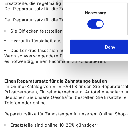
Ersatzteile, die regelmäßig und ordnungsgemäß ersetzt 
Consent
Der Reparatursatz für die Zahnstange der Lenkung enthäl
Necessary
Selection
Der Reparatursatz für die Zahnstange wird benötigt, wenn
Sie Ölflecken feststellen;
Hydraulikflüssigkeit ausläuft;
Deny
Das Lenkrad lässt sich nur noch schwer drehen, oder a
Wenn schwerwiegendere Probleme auftreten — Klopfen ode
es notwendig, einen Fachmann zu konsultieren.
Einen Reparatursatz für die Zahnstange kaufen
Im Online-Katalog von STS PARTS finden Sie Reparatursä
Privatpersonen, Einzelunternehmern, Autoteilehändlern 
Besuchen Sie unsere Geschäfte, bestellen Sie Ersatzteil
Telefon oder online.
Reparatursätze für Zahnstangen in unserem Online-Shop z
Ersatzteile sind online 10-20% günstiger;