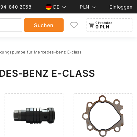
894-840-2058
DE
PLN
Einloggen
0 Produkte
Suchen
0 PLN
nkungspumpe für Mercedes-benz E-class
DES-BENZ E-CLASS