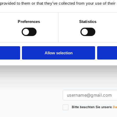
 provided to them or that they’ve collected from your use of their
Preferences
Statistics
C8: Störungen und Defekte
Kfz-Klimaanlagen-Service 
Befüllung und Reparatur für
komfortable Fahrten
026
Artikel
03.07.2026
Nachrichte
Allow selection
Bitte beachten Sie unsere
Da