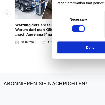
other information that you’ve
Consent
Necessary
Selection
Wartung der Fahrzeugklimaanlage:
Audi A6 
Warum darf man Kältemittel nicht
„nach Augenmaß“ nachfüllen?
30.07.2026
Artikel
23.07.2
Deny
ABONNIEREN SIE NACHRICHTEN!