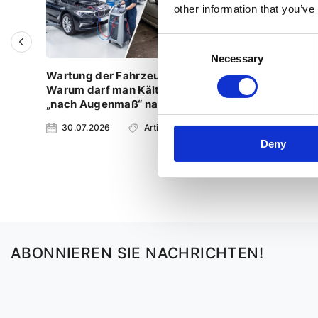
other information that you’ve
Consent
Necessary
Selection
Wartung der Fahrzeugklimaanlage:
Audi A6 
Warum darf man Kältemittel nicht
„nach Augenmaß“ nachfüllen?
30.07.2026
Artikel
23.07.2
Deny
ABONNIEREN SIE NACHRICHTEN!