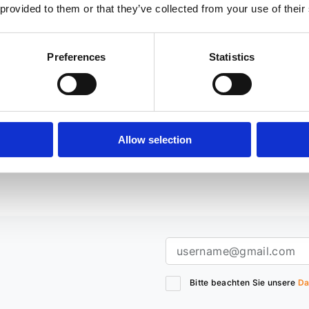
 provided to them or that they’ve collected from your use of their
Preferences
Statistics
C8: Störungen und Defekte
Kfz-Klimaanlagen-Service 
Befüllung und Reparatur für
komfortable Fahrten
026
Artikel
03.07.2026
Nachrichte
Allow selection
Bitte beachten Sie unsere
Da