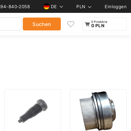
894-840-2058
DE
PLN
Einloggen
0 Produkte
Suchen
0 PLN