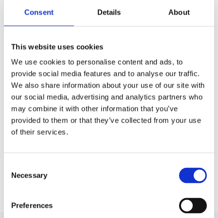
Consent
Details
About
This website uses cookies
We use cookies to personalise content and ads, to
provide social media features and to analyse our traffic.
We also share information about your use of our site with
our social media, advertising and analytics partners who
may combine it with other information that you’ve
provided to them or that they’ve collected from your use
Wartung der Autoklimaanlage: Warum darf man
Audi 
of their services.
Kältemittel nicht „nach Augenmaß“ nachfüllen?
30.07.2026
Artikel
23
Consent
Necessary
Selection
Mehr anzeigen
Preferences