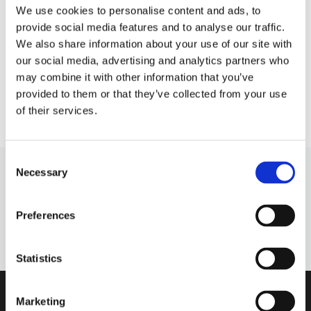
We use cookies to personalise content and ads, to
provide social media features and to analyse our traffic.
Wartung der Fahrzeugklimaanlage: Warum darf man
Audi 
Kältemittel nicht „nach Augenmaß“ nachfüllen?
We also share information about your use of our site with
our social media, advertising and analytics partners who
30.07.2026
Artikel
23
may combine it with other information that you’ve
provided to them or that they’ve collected from your use
Mehr anzeigen
of their services.
Consent
ABONNIEREN SIE NACHRICHTEN!
Necessary
Selection
Abonnieren
Preferences
Bitte beachten Sie unsere
Datenschutzrichtlinie.
Statistics
Marketing