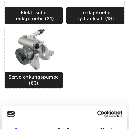
Lenkgetriebe
Elektrische
hydraulisch (19)
Lenkgetriebe (21)
Servolenkungspumpe
(63)
BLOG