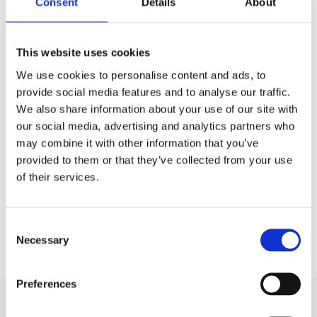
Consent
Details
About
This website uses cookies
We use cookies to personalise content and ads, to
provide social media features and to analyse our traffic.
We also share information about your use of our site with
our social media, advertising and analytics partners who
may combine it with other information that you’ve
Wartung der Fahrzeugklimaanlage: Warum darf man
Audi 
provided to them or that they’ve collected from your use
Kältemittel nicht „nach Augenmaß“ nachfüllen?
of their services.
30.07.2026
Artikel
23
Consent
Mehr anzeigen
Necessary
Selection
Preferences
ABONNIEREN SIE NACHRICHTEN!