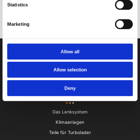
Statistics
Abonnieren
Bitte beachten Sie unsere
Datenschutzrichtlinie.
Marketing
Allow all
Allow selection
Feedback hinterlassen
Deny
Katalog
Das Lenksystem
Klimaanlagen
Teile für Turbolader