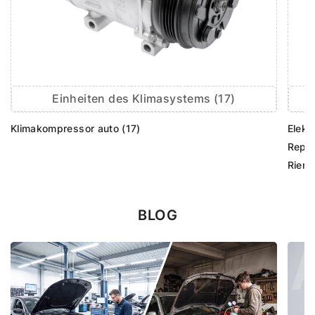
Einheiten des Klimasystems (17)
Klimakompressor auto (17)
Elekt
Repar
Rieme
BLOG