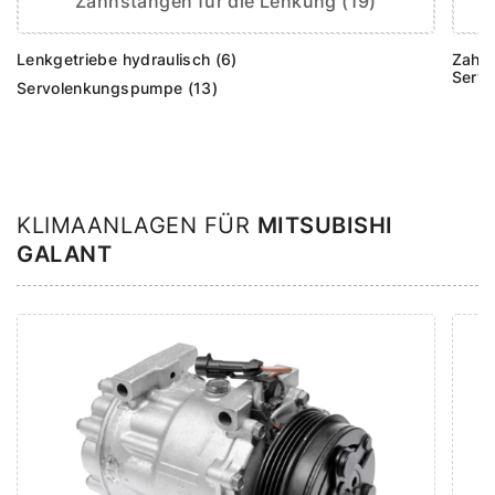
Zahnstangen für die Lenkung (19)
Lenkgetriebe hydraulisch (6)
Zahns
Servo
Servolenkungspumpe (13)
KLIMAANLAGEN FÜR
MITSUBISHI
GALANT