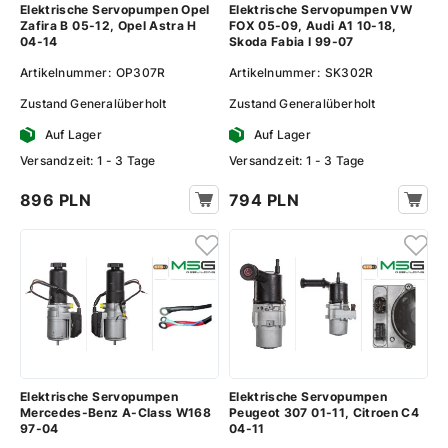
Elektrische Servopumpen Opel
Elektrische Servopumpen VW
Zafira B 05-12, Opel Astra H
FOX 05-09, Audi A1 10-18,
04-14
Skoda Fabia I 99-07
Artikelnummer:
OP307R
Artikelnummer:
SK302R
Zustand
Generalüberholt
Zustand
Generalüberholt
Auf Lager
Auf Lager
Versandzeit: 1 - 3 Tage
Versandzeit: 1 - 3 Tage
896 PLN
794 PLN
Elektrische Servopumpen
Elektrische Servopumpen
Mercedes-Benz A-Class W168
Peugeot 307 01-11, Citroen C4
97-04
04-11