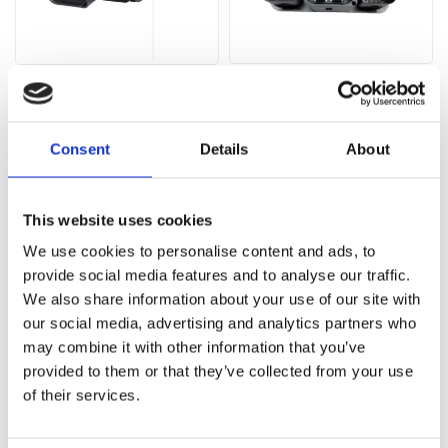
EPS-Kontaktgruppe VW FOX
EPS-Kontaktgruppe VW FOX
05-09, Audi A2 00-05, Skoda
05-09, Audi A2 00-05, Skoda
Fabia I 99-07
Fabia I 99-07
Artikelnummer:
Artikelnummer:
Consent
Details
About
SK301CONTACTGROUP1
SK301CONTACTGROUP
Zustand
Neu
Zustand
Neu
This website uses cookies
Auf Lager
Auf Lager
We use cookies to personalise content and ads, to
60 PLN
60 PLN
provide social media features and to analyse our traffic.
We also share information about your use of our site with
our social media, advertising and analytics partners who
may combine it with other information that you’ve
provided to them or that they’ve collected from your use
of their services.