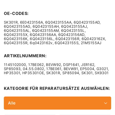
OE-CODES:
SK301R, 6E0423156A, 6Q0423155AA, 6Q0423155AD,
6Q0423155AG, 6Q0423155AH, 6Q0423155AJ,
6Q0423155AL, 6Q0423155AM, 6Q0423155L,
6Q0423155X, 6Q0423156AA, 6Q0423156AD,
6Q0423156K, 6Q0423156L, 6Q0423156R, 6Q0423162X,
6Q0423155R, 6q0423162v, 6Q0423155S, 21M5155AJ
ARTIKELNUMMERN:
1145102000, 17BE062, BEVW92, DSP1641, JER162,
SP85093, 04.55.0802, 17BE061, BEVW91, EP5004, G3021,
HP35301, HP35301OE, SK301R, SP85094, SK301, SK9301
KATEGORIE FÜR REPARATURSÄTZE AUSWÄHLEN:
Alle