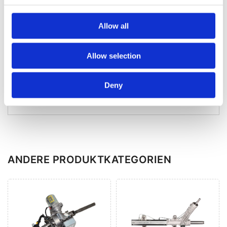
Telefonnummer
*
PL
+48
Allow all
Bitte beachten Sie unsere
Allow selection
Datenschutzrichtlinie.
Senden
Deny
ANDERE PRODUKTKATEGORIEN