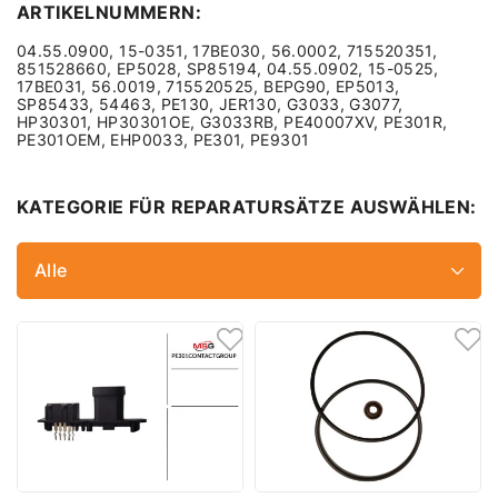
ARTIKELNUMMERN:
04.55.0900, 15-0351, 17BE030, 56.0002, 715520351,
851528660, EP5028, SP85194, 04.55.0902, 15-0525,
17BE031, 56.0019, 715520525, BEPG90, EP5013,
SP85433, 54463, PE130, JER130, G3033, G3077,
HP30301, HP30301OE, G3033RB, PE40007XV, PE301R,
PE301OEM, EHP0033, PE301, PE9301
KATEGORIE FÜR REPARATURSÄTZE AUSWÄHLEN:
Alle