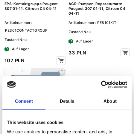
EPS-Kontaktgruppe Peugeot
AGR-Pumpen-Reparatursatz
307 01-11, Citroen C4 04-11
Peugeot 307 01-11, Citroen C4
04-11
Artikelnummer:
Artikelnummer:
PE8101KIT
PE301CONTACTGROUP
Zustand
Neu
Zustand
Neu
Auf Lager
Auf Lager
33 PLN
107 PLN
Consent
Details
About
EHPS-Pumpenreservoir Peugeot
This website uses cookies
307 01-11, Citroen C4 04-11
We use cookies to personalise content and ads, to
Artikelnummer:
PE301TANK