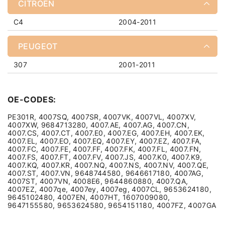
CITROEN
C4
2004-2011
PEUGEOT
307
2001-2011
OE-CODES:
PE301R, 4007SQ, 4007SR, 4007VK, 4007VL, 4007XV,
4007XW, 9684713280, 4007.AE, 4007.AG, 4007.CN,
4007.CS, 4007.CT, 4007.E0, 4007.EG, 4007.EH, 4007.EK,
4007.EL, 4007.EO, 4007.EQ, 4007.EY, 4007.EZ, 4007.FA,
4007.FC, 4007.FE, 4007.FF, 4007.FK, 4007.FL, 4007.FN,
4007.FS, 4007.FT, 4007.FV, 4007.JS, 4007.K0, 4007.K9,
4007.KQ, 4007.KR, 4007.NQ, 4007.NS, 4007.NV, 4007.QE,
4007.ST, 4007.VN, 9648744580, 9646617180, 4007AG,
4007ST, 4007VN, 4008E6, 9644860880, 4007.QA,
4007EZ, 4007qe, 4007ey, 4007eg, 4007CL, 9653624180,
9645102480, 4007EN, 4007HT, 1607009080,
9647155580, 9653624580, 9654151180, 4007FZ, 4007GA