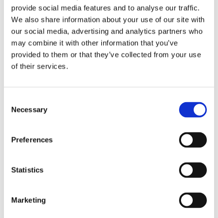
provide social media features and to analyse our traffic.
Zustand
Neu
We also share information about your use of our site with
Auf Lager
our social media, advertising and analytics partners who
may combine it with other information that you’ve
112 PLN
provided to them or that they’ve collected from your use
of their services.
REPARATUR
Consent
Necessary
Selection
REPARATUR ANMELDEN
Preferences
Land
*
Poland
Statistics
Vorname
*
Marketing