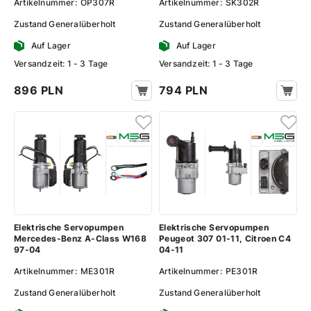
Artikelnummer:
OP307R
Artikelnummer:
SK302R
Zustand
Generalüberholt
Zustand
Generalüberholt
Auf Lager
Auf Lager
Versandzeit: 1 - 3 Tage
Versandzeit: 1 - 3 Tage
896 PLN
794 PLN
Elektrische Servopumpen
Elektrische Servopumpen
Mercedes-Benz A-Class W168
Peugeot 307 01-11, Citroen C4
97-04
04-11
Artikelnummer:
ME301R
Artikelnummer:
PE301R
Zustand
Generalüberholt
Zustand
Generalüberholt