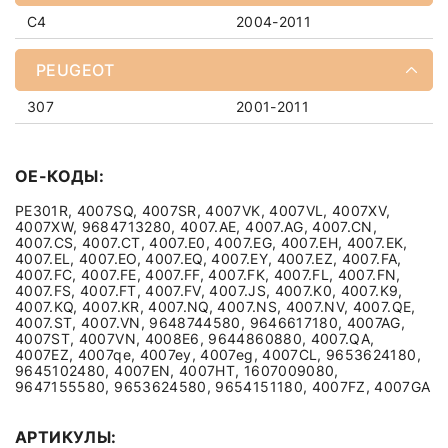
C4
2004-2011
PEUGEOT
307
2001-2011
OE-КОДЫ:
PE301R, 4007SQ, 4007SR, 4007VK, 4007VL, 4007XV,
4007XW, 9684713280, 4007.AE, 4007.AG, 4007.CN,
4007.CS, 4007.CT, 4007.E0, 4007.EG, 4007.EH, 4007.EK,
4007.EL, 4007.EO, 4007.EQ, 4007.EY, 4007.EZ, 4007.FA,
4007.FC, 4007.FE, 4007.FF, 4007.FK, 4007.FL, 4007.FN,
4007.FS, 4007.FT, 4007.FV, 4007.JS, 4007.K0, 4007.K9,
4007.KQ, 4007.KR, 4007.NQ, 4007.NS, 4007.NV, 4007.QE,
4007.ST, 4007.VN, 9648744580, 9646617180, 4007AG,
4007ST, 4007VN, 4008E6, 9644860880, 4007.QA,
4007EZ, 4007qe, 4007ey, 4007eg, 4007CL, 9653624180,
9645102480, 4007EN, 4007HT, 1607009080,
9647155580, 9653624580, 9654151180, 4007FZ, 4007GA
АРТИКУЛЫ: