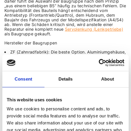
daher führt die Auswahl der Baugruppe nach dem Prinzip
„aus einem beliebigen B5“ häufig zu technischen Fehlern. Die
Kompatibilität des Bauteils hängt entscheidend vom
Antriebstyp (Frontantrieb/Quattro), dem Hubraum, dem
Baujahr des Fahrzeugs und der Modellspezifikation (A4/S4)
ab. Wenn die Schäden kritisch sind, wird anstelle einer
Reparatur eine komplett neue
Servolenkung (Lenkgetriebe)
als Baugruppe gekauft.
Hersteller der Baugruppen
ZF (Zahnradfabrik): Die beste Option. Aluminiumgehäuse,
hervorragende Reparaturfreundlichkeit. Für diese sind die
umfassendsten Reparatursätze erhältlich.
Koyo: Kommt häufiger bei frühen Modellen vor. Verfügt
über ein Stahlgehäuse der Welle, das sehr
Consent
Details
About
wasserempfindlich ist. Wenn die Staubmanschette reißt,
rostet die Welle sofort.
TRW: Wurden als Alternative zu ZF verbaut. Robuste
Zahnstangen, benötigen jedoch eigene, nicht mit anderen
This website uses cookies
Marken kompatible Ersatzteile.
We use cookies to personalise content and ads, to
provide social media features and to analyse our traffic.
FAKTOREN, DIE DIE KOMPATIBILITÄT
BEEINFLUSSEN
We also share information about your use of our site with
our social media, advertising and analytics partners who