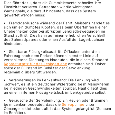
Dies führt dazu, dass die Gummielemente schneller ihre
Elastizität verlieren. Betrachten wir die wichtigsten
Warnsignale, die darauf hindeuten, dass das System
gewartet werden muss:
Fremdgeräusche während der Fahrt: Meistens handelt es
sich um ein dumpfes Klopfen, das beim Überfahren kleiner
Unebenheiten oder bei abrupten Lenkradbewegungen im
Stand auftritt. Dies kann auf einen erheblichen Verschleiß
des Zahnradpaares oder einen Ausfall der Lagerbuchsen
hindeuten.
Sichtbarer Flüssigkeitsaustritt: Ölflecken unter dem
Fahrzeug nach dem Parken können in erster Linie auf
verschlissene Dichtungen hindeuten, die in einem Standard-
Reparatursatz für das Lenkgetriebe
enthalten sind. Daher
sollte der Füllstand im Behälter der Servolenkung
regelmäßig überprüft werden.
Veränderungen im Lenkaufwand: Die Lenkung wird
„schwer“, es ist ein deutlicher Widerstand beim Manövrieren
bei niedrigen Geschwindigkeiten spürbar. Häufig liegt dies
an einem internen Flüssigkeitsleck im Lenkgetriebe selbst.
Geräusche der Servolenkung: Ein Heulen oder Brummen
beim Lenken bedeutet, dass die
Servopumpe
unter
Ölmangel leidet oder Luft in das System gelangt ist (Schaum
im Behälter).