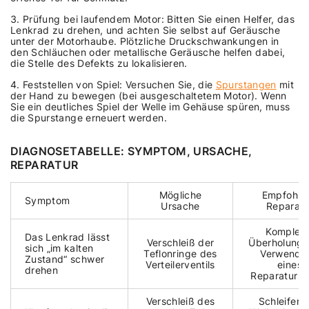
Prüfung bei laufendem Motor: Bitten Sie einen Helfer, das
Lenkrad zu drehen, und achten Sie selbst auf Geräusche
unter der Motorhaube. Plötzliche Druckschwankungen in
den Schläuchen oder metallische Geräusche helfen dabei,
die Stelle des Defekts zu lokalisieren.
Feststellen von Spiel: Versuchen Sie, die
Spurstangen
mit
der Hand zu bewegen (bei ausgeschaltetem Motor). Wenn
Sie ein deutliches Spiel der Welle im Gehäuse spüren, muss
die Spurstange erneuert werden.
DIAGNOSETABELLE: SYMPTOM, URSACHE,
REPARATUR
Mögliche
Empfohle
Symptom
Ursache
Reparatu
Komplett
Das Lenkrad lässt
Verschleiß der
Überholung 
sich „im kalten
Teflonringe des
Verwendu
Zustand“ schwer
Verteilerventils
eines
drehen
Reparatursa
Verschleiß des
Schleifen 