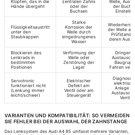
Klopfen, das in die
zentralen Zahns
Welle, Aust
Hände übergeht
oder der
der Buchs
Buchsen
Einstellu
Starke
Wiederherste
Flüssigkeitsaustritt
Korrosion der
der Welle au
unter den
Welle durch
Prüfstand 
Staubkappen
eingedrungenes
deren Austa
Wasser
Blockieren des
Verformung der
Dringend
Lenkrads in
Welle oder
Austausch 
bestimmten
Zerstörung der
Baugrupp
Positionen
Lager
Fahren verb
Diagnose 
Servotronic
Elektrischer
elektrisch
funktioniert nicht
Defekt am
Anlage u
(Lenkung immer
Ventil oder am
Austausch 
leicht/schwer)
Steuergerät
Ventils
VARIANTEN UND KOMPATIBILITÄT: SO VERMEIDEN
SIE FEHLER BEI DER AUSWAHL DER ZAHNSTANGE
Das Lenksystem des Audi A4 B5 umfasst mehrere Varianten,