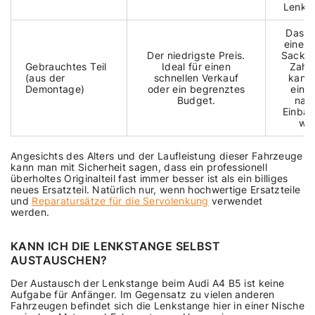
Lenkpr
Das i
eine „
Der niedrigste Preis.
Sack“. 
Gebrauchtes Teil
Ideal für einen
Zahn
(aus der
schnellen Verkauf
kann 
Demontage)
oder ein begrenztes
eine
Budget.
nac
Einbau
we
Angesichts des Alters und der Laufleistung dieser Fahrzeuge
kann man mit Sicherheit sagen, dass ein professionell
überholtes Originalteil fast immer besser ist als ein billiges
neues Ersatzteil. Natürlich nur, wenn hochwertige Ersatzteile
und
Reparatursätze für die Servolenkung
verwendet
werden.
KANN ICH DIE LENKSTANGE SELBST
AUSTAUSCHEN?
Der Austausch der Lenkstange beim Audi A4 B5 ist keine
Aufgabe für Anfänger. Im Gegensatz zu vielen anderen
Fahrzeugen befindet sich die Lenkstange hier in einer Nische