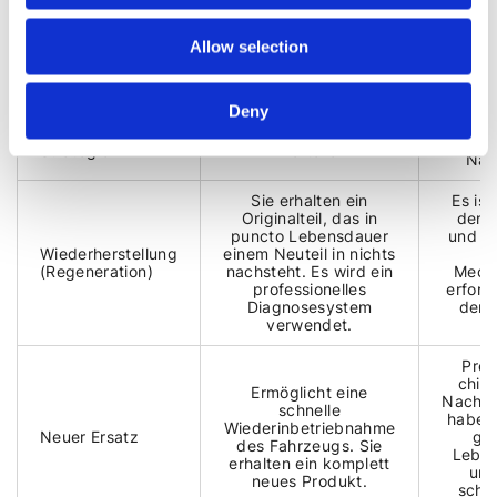
ERSATZTEIL ODER GEBRAUCHTTEIL?
Wenn der Defekt bestätigt ist, steht der Besitzer vor einer
Allow selection
schwierigen Entscheidung. Jede Option hat ihre Vor- und
Nachteile, insbesondere unter Berücksichtigung des Alters
des Modells.
Deny
Risi
Strategie
Vorteile
Nac
Sie erhalten ein
Es ist
Originalteil, das in
den 
puncto Lebensdauer
und di
Wiederherstellung
einem Neuteil in nichts
(Regeneration)
nachsteht. Es wird ein
Mech
professionelles
erforde
Diagnosesystem
der 
verwendet.
T
Prei
chin
Ermöglicht eine
Nacha
schnelle
haben 
Wiederinbetriebnahme
Neuer Ersatz
ge
des Fahrzeugs. Sie
Lebe
erhalten ein komplett
und
neues Produkt.
schl