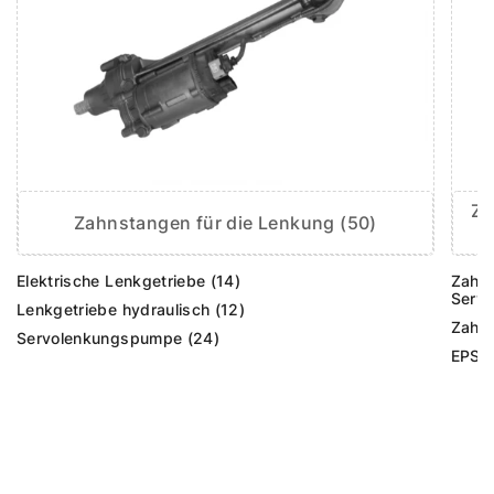
Za
Zahnstangen für die Lenkung (50)
Elektrische Lenkgetriebe (14)
Zahns
Servo
Lenkgetriebe hydraulisch (12)
Zahns
Servolenkungspumpe (24)
EPS-V