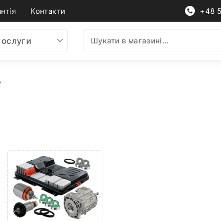
нтія
Контакти
+48 
ослуги
7