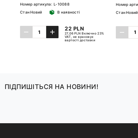
Номер артикула:
L-10088
Номер арти
Стан
Новий
В наявності
Стан
Новий
22 PLN
27,06 PLN Включно 23%
VAT, не враховує
вартості доставки
ДОДАТИ ДО КОШИКА
ДО
ПІДПИШІТЬСЯ НА НОВИНИ!