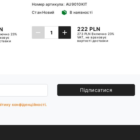
Номер артикула:
AU9010KIT
Номе
Стан
Новий
В наявності
Стан
222 PLN
N
273 PLN Включно 23%
лючно 23%
VAT, не враховує
аховує
вартості доставки
оставки
ДОДАТИ ДО КОШИКА
ИКА
Підписатися
ітику конфіденційності.