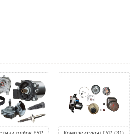
Комплектуючі ГУР (31)
стини рейок ЕУР