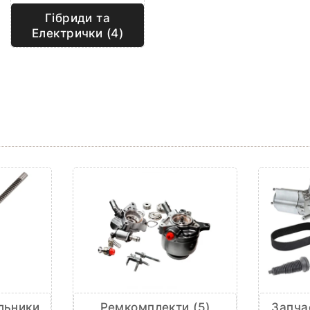
Гібриди та
Електрички (4)
льники
Ремкомплекти (5)
Запча