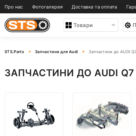
Про нас
Фотогалерея
Доставка та оплата
Гара
Товари
П
STS.Parts
Запчастини для Audi
Запчастини до AUDI Q
ЗАПЧАСТИНИ ДО AUDI Q7