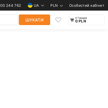
500 244 762
UA
PLN
Особистий кабінет
0 Товарів
ШУКАТИ
0 PLN