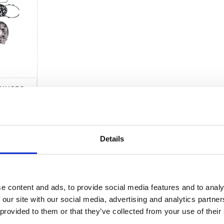
нного
)
пресора
Details
есора
e content and ads, to provide social media features and to analy
 our site with our social media, advertising and analytics partn
 provided to them or that they’ve collected from your use of their