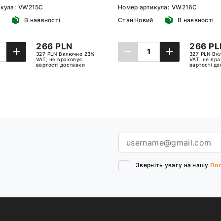
кула:
VW215C
Номер артикула:
VW216C
В наявності
Стан
Новий
В наявності
266 PLN
266 PL
327 PLN Включно 23%
327 PLN Вк
VAT, не враховує
VAT, не вр
вартості доставки
вартості д
ДАТИ ДО КОШИКА
ДОДАТИ ДО КОШ
Зверніть увагу на нашу
Пол