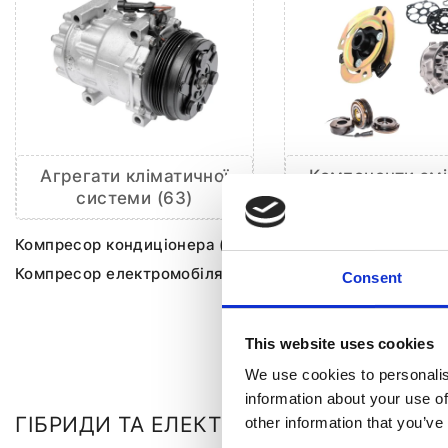
Агрегати кліматичної
Компоненти змі
системи (63)
струму (8
Компресор кондиціонера (61)
Комплект шківа ком
кондиціонера (7)
Компресор електромобіля (2)
Consent
Ремкомплект компр
кондиціонера (1)
This website uses cookies
We use cookies to personalis
information about your use of
ГІБРИДИ ТА ЕЛЕКТРИЧКИ ДЛЯ
AUDI Q7
other information that you’ve