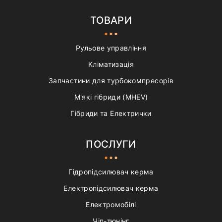
ТОВАРИ
Рульове управління
Кліматизація
Запчастини для турбокомпресорів
М'які гібриди (MHEV)
Гібриди та Електрички
ПОСЛУГИ
Гідропідсилювач керма
Електропідсилювач керма
Електромобілі
Чіп-тюнінг