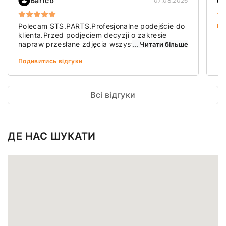
Barfcb
07.08.2026
Polecam STS.PARTS.Profesjonalne podejście do
По
klienta.Przed podjęciem decyzji o zakresie
napraw przesłane zdjęcia wszystkich
... Читати більше
wymienionych usterek i szczegółowa kalkulacja
Подивитись відгуки
kosztów.
Dzięki
Всі відгуки
ДЕ НАС ШУКАТИ