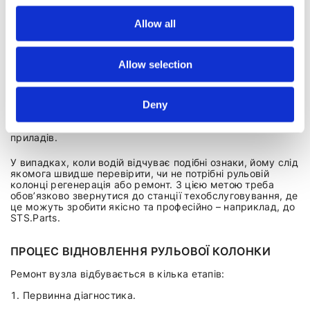
Симптомами несправності цього вузла будуть:
Allow all
стуки та хруст при обертанні керма;
люфт, зокрема у вертикальному напрямку;
Allow selection
ривки та застрягання керма;
Deny
важкість, збільшення зусилля для повороту;
індикація жовтого або червоного керма на панелі
приладів.
У випадках, коли водій відчуває подібні ознаки, йому слід
якомога швидше перевірити, чи не потрібні рульовій
колонці регенерація або ремонт. З цією метою треба
обов’язково звернутися до станції техобслуговування, де
це можуть зробити якісно та професійно – наприклад, до
STS.Parts.
ПРОЦЕС ВІДНОВЛЕННЯ РУЛЬОВОЇ КОЛОНКИ
Ремонт вузла відбувається в кілька етапів:
Первинна діагностика.