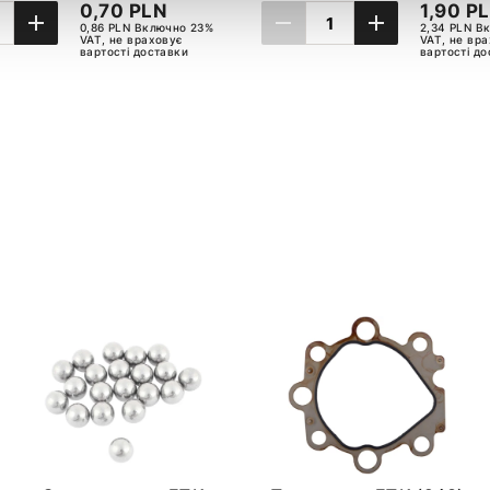
0,70 PLN
1,90 P
0,86 PLN Включно 23%
2,34 PLN В
VAT, не враховує
VAT, не вр
вартості доставки
вартості д
ДАТИ ДО КОШИКА
ДОДАТИ ДО КОШ