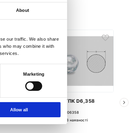
About
se our traffic. We also share
ers who may combine it with
 services.
Marketing
0
Сталева куля ГПК D6,358
Ста
Allow all
Номер артикула:
S-06358
Номе
Стан
Новий
В наявності
Стан