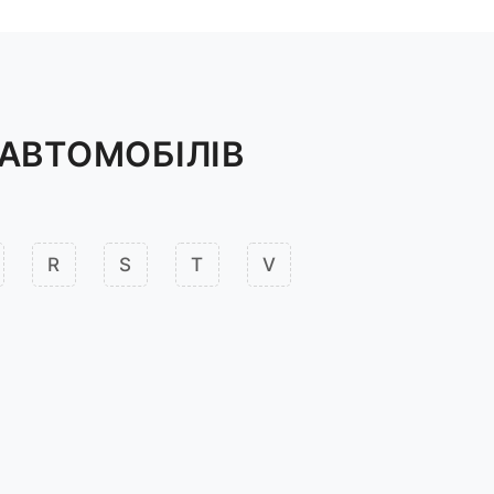
АВТОМОБІЛІВ
R
S
T
V