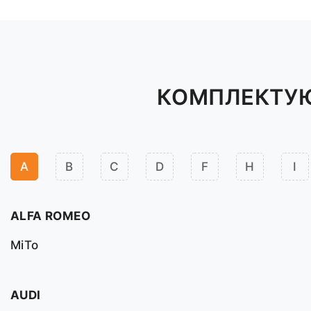
КОМПЛЕКТУЮ
A
B
C
D
F
H
I
ALFA ROMEO
MiTo
AUDI