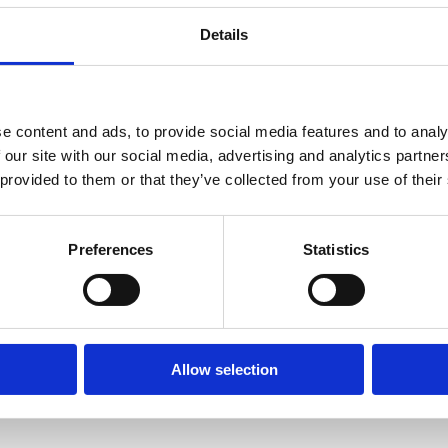
 керма
Details
e content and ads, to provide social media features and to analy
 our site with our social media, advertising and analytics partn
 provided to them or that they’ve collected from your use of their
Preferences
Statistics
 куля ГПК D7,164
Сталева куля ГПК D7,16
Allow selection
кула:
S-07164
Номер артикула:
S-07160
В наявності
Стан
Новий
В наявності