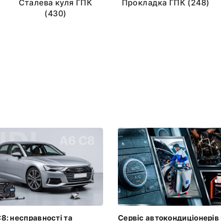
Сталева куля ГПК
Прокладка ГПК (248)
(430)
C8: несправності та
Сервіс автокондиціонерів 