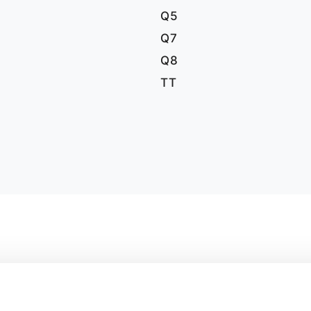
Q5
Q7
Q8
TT