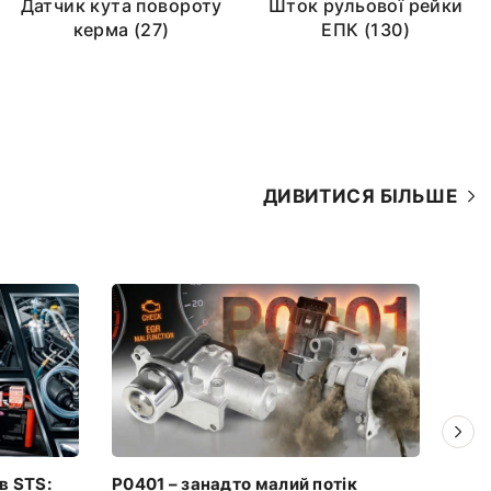
Датчик кута повороту
Шток рульової рейки
керма (27)
ЕПК (130)
ДИВИТИСЯ БІЛЬШЕ
в STS:
P0401 – занадто малий потік
Код 