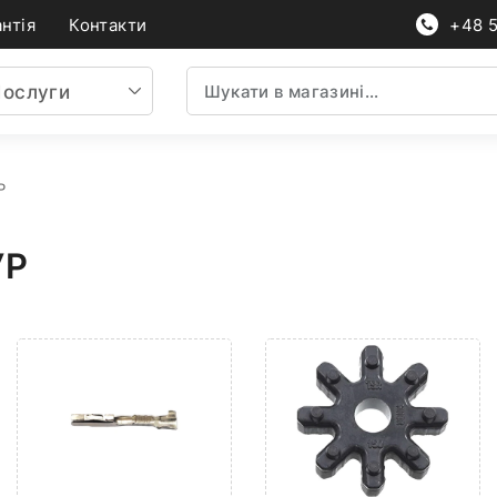
нтія
Контакти
+48 
ослуги
Р
УР