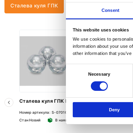
Сталева куля ГПК
Датчик кута повороту
Consent
This website uses cookies
We use cookies to personalis
information about your use of
other information that you’ve
Consent
Necessary
Selection
Сталева куля ГПК D7,010
Сталева
Deny
Номер артикула:
S-07010
Номер арти
Стан
Новий
В наявності
Стан
Новий