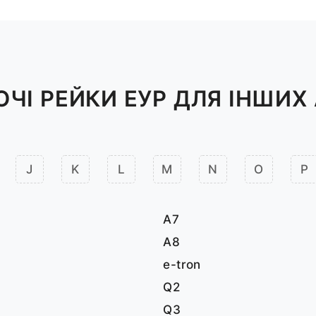
ЧІ РЕЙКИ ЕУР ДЛЯ ІНШИХ 
J
K
L
M
N
O
P
A7
A8
e-tron
Q2
Q3