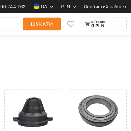
500 244 762
UA
PLN
Особистий кабінет
0 Товарів
ШУКАТИ
0 PLN