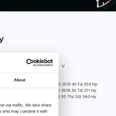
У
R
S
T
V
About
63 Hp
Audi A8 D3 2003 2010 42 Fsi 350 Hp
140 Hp
Audi A8 D4 2010 2016 30 Tdi 211 Hp
Cr 136 Hp
Audi A8 D5 2016 55 Tfsi 30t 340 Hp
211 Hp
se our traffic. We also share
r 120 Hp
ers who may combine it with
Q5
Fwd 218 Hp