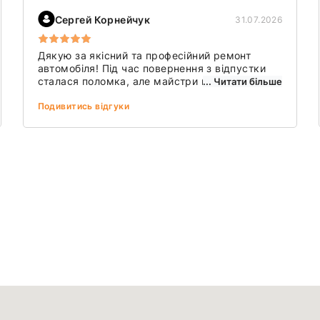
Сергей Корнейчук
31.07.2026
Дякую за якісний та професійний ремонт
автомобіля! Під час повернення з відпустки
сталася поломка, але майстри швидко
... Читати більше
знайшли причину несправності та оперативно
її усунули. Роботу виконали якісно, все
Подивитись відгуки
детально пояснили й поставилися дуже
уважно. Завдяки вам зміг безпечно
продовжити поїздку. Рекомендую всім, хто
цінує професіоналізм, чесність і відповідальне
ставлення до клієнтів!