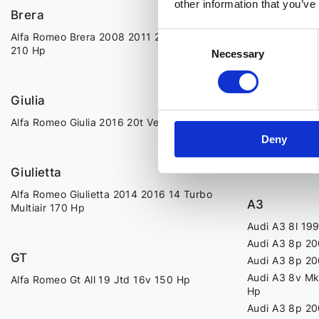
other information that you’ve
Brera
Audi A1 2010 
Audi A1 2015 
Alfa Romeo Brera 2008 2011 24 Jtdm 20v
Consent
Audi A1 8x 20
210 Hp
Necessary
Selection
Audi A1 8x 20
Audi A1 Gb 20
Giulia
Alfa Romeo Giulia 2016 20t Veloce 280 Hp
A2
Deny
Audi A2 8z 19
Giulietta
Alfa Romeo Giulietta 2014 2016 14 Turbo
A3
Multiair 170 Hp
Audi A3 8l 19
Audi A3 8p 20
GT
Audi A3 8p 20
Audi A3 8v Mk
Alfa Romeo Gt All 19 Jtd 16v 150 Hp
Hp
Audi A3 8p 20