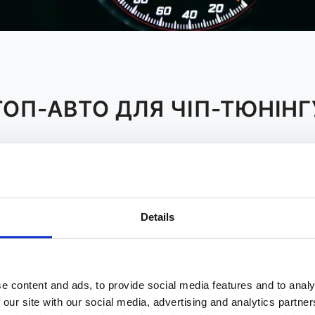
ТОП-АВТО ДЛЯ ЧІП-ТЮНІНГ
J
K
L
M
N
O
P
Details
elvio 2017 20t 200 Hp
Audi A4 B7 2004 2008 18 T 1
Audi A4 B7 2004 2008 20 Tdi 
Audi A4 B8 2008 2011 20 Tdi 
Audi A4 B8 2008 2011 20 Tfsi 
e content and ads, to provide social media features and to analy
Audi A4 B8 2012 2015 20 Tdi C
 our site with our social media, advertising and analytics partn
Audi A4 B9 2015 2018 30 Tdi 