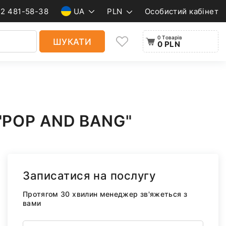
22 481-58-38
UA
PLN
Особистий кабінет
0 Товарів
ШУКАТИ
0 PLN
POP AND BANG"
Записатися на послугу
Протягом 30 хвилин менеджер зв'яжеться з
вами