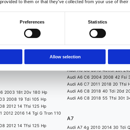
 provided to them or that they’ve collected from your use of their
2014 8x 16 Tdi 105 Hp
Audi A4 B9 2015 2018 30 Tdi 
2017 10 Tfsi 82 Hp
10 2014 14 Tfsi 185 Hp
Preferences
Statistics
A6
15 2017 14 Tdi 90 Hp
18 40 Tfsi 20t 200 Hp
Audi A6 C5 1997 2004 25 Tdi 
Audi A6 C6 2004 2008 30 Tdi
Audi A6 C6 2008 2010 20 Tdi 
Audi A6 C7 2011 2018 20 Tdi 
Allow selection
99 2005 14 Tdi 75 Hp
Audi A6 C7 2011 2018 30 Tfsi
Audi A6 C8 2018 45tfsi 20t 24
Audi A6 C6 2004 2008 42 Fsi 
Audi A6 C7 2011 2018 20 Tfsi 
Audi A6 C8 2018 40 Tdi 20d 2
96 2003 18t 20v 180 Hp
Audi A6 C8 2018 55 Tfsi 30t 
03 2008 19 Tdi 105 Hp
08 2012 14 Tfsi 125 Hp
1 2012 2016 14 Tgi G Tron 110
A7
08 2012 14 Tfsi 125 Hp
Audi A7 4g 2010 2014 30 Tdi 