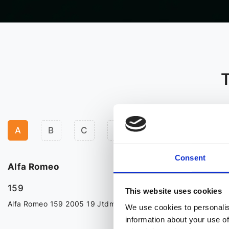
A
B
C
D
F
H
I
Consent
Alfa Romeo
Alfa Romeo St
159
This website uses cookies
Audi
Alfa Romeo 159 2005 19 Jtdm 16v 150 Hp
We use cookies to personalis
information about your use of
A1