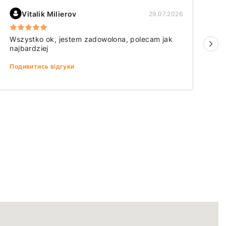
Vitalik Milierov
29.07.2026
Wszystko ok, jestem zadowolona, polecam jak
B
najbardziej
П
Подивитись відгуки