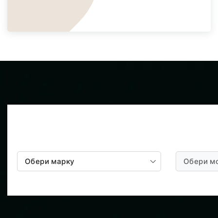
Обери марку
Обери м