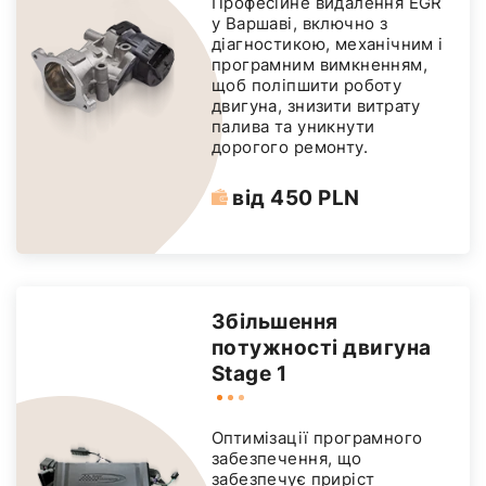
Професійне видалення EGR
у Варшаві, включно з
діагностикою, механічним і
програмним вимкненням,
щоб поліпшити роботу
двигуна, знизити витрату
палива та уникнути
дорогого ремонту.
від 450 PLN
Збільшення
потужності двигуна
Stage 1
Оптимізації програмного
забезпечення, що
забезпечує приріст