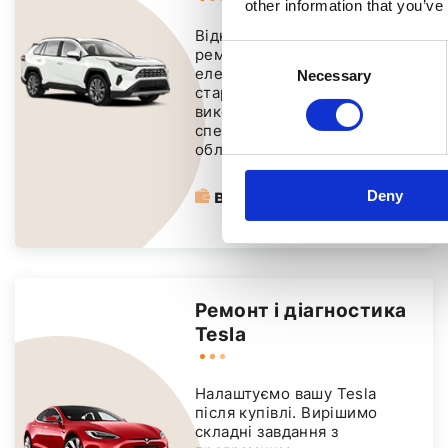
other information that you’ve
Відновлення акумуляторів,
Consent
ремонт електродвигунів,
електроніки, що управляє, і
Necessary
Selection
стартер-генераторів із
використанням
спеціалізованого
обладнання
від 450 PLN
Deny
Ремонт і діагностика
Tesla
Налаштуємо вашу Tesla
після купівлі. Вирішимо
складні завдання з