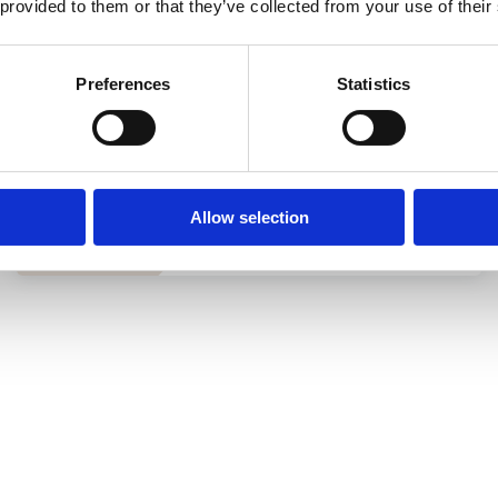
обслуговування
 provided to them or that they’ve collected from your use of their
електромобілів
Preferences
Statistics
Ремонт електродвигунів,
високовольтних батарей,
зарядних портів, інверторів
тощо
Allow selection