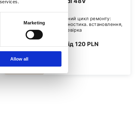
Audі 48V
 services.
Повний цикл ремонту:
Marketing
діагностика. встановлення,
перевірка
від 120 PLN
Allow all