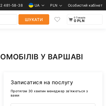
22 481-58-38
UA
PLN
Особистий кабінет
0 Товарів
ШУКАТИ
0 PLN
ОМОБІЛІВ У ВАРШАВІ
Записатися на послугу
Протягом 30 хвилин менеджер зв'яжеться з
вами