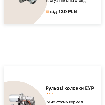
тестуванням на стенді
від 130 PLN
Рульові колонки ЕУР
Ремонтуємо кермові