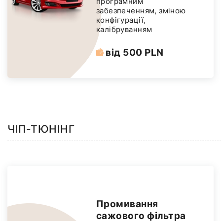
програмним
забезпеченням, зміною
конфігурації,
калібруванням
від 500 PLN
ЧІП-ТЮНІНГ
Промивання
сажового фільтра