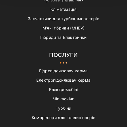
Кліматизація
Запчастини для турбокомпресорів
М'які гібриди (MHEV)
Гібриди та Електрички
ПОСЛУГИ
Гідропідсилювач керма
Електропідсилювач керма
Електромобілі
Чіп-тюнінг
Турбіни
Компресори для кондиціонерів