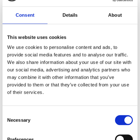
Consent
Details
About
This website uses cookies
We use cookies to personalise content and ads, to
Рульова рейка з ГПК Fiat
Рульова рейка з ГПК Fiat
provide social media features and to analyse our traffic.
Ulysse 02-10, Peugeot 807 02-
Ulysse 02-10, Peugeot 807 02-
We also share information about your use of our site with
14, Citroen C8 02-14
14, Citroen C8 02-14
our social media, advertising and analytics partners who
Номер артикула:
CI236R
Номер артикула:
CI211
may combine it with other information that you’ve
Стан
Відновлений
Стан
Новий
provided to them or that they’ve collected from your use
of their services.
В наявності
Немає в наявності
Час відправки: 1 - 3 дні
794 PLN
Consent
Necessary
Selection
Дивитися більше
Preferences