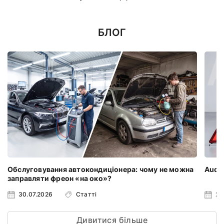
БЛОГ
Обслуговування автокондиціонера: чому не можна
Audi 
заправляти фреон «на око»?
30.07.2026
Статті
23
Дивитися більше