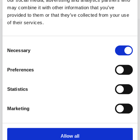
рейки ЕПК TT
may combine it with other information that you’ve
provided to them or that they’ve collected from your use
of their services.
ПИЛЬНИК РУЛЬОВОЇ РЕЙКИ ЕПК ДО
AUDI Q7 ДЛЯ ІНШИХ АВТОМОБІЛІВ
Consent
Necessary
Selection
A
Preferences
ALFA ROMEO
147
Statistics
AUDI
Marketing
A1
A3
A4
Allow all