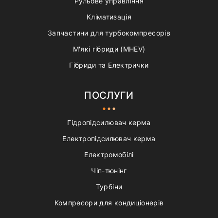
Рульове управління
Кліматизація
Запчастини для турбокомпресорів
М'які гібриди (MHEV)
Гібриди та Електрички
ПОСЛУГИ
Гідропідсилювач керма
Електропідсилювач керма
Електромобілі
Чіп-тюнінг
Турбіни
Компресори для кондиціонерів