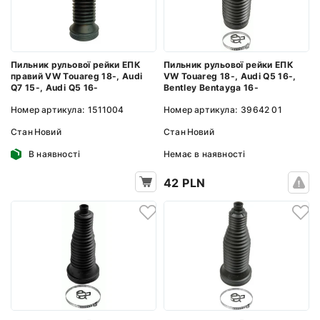
Пильник рульової рейки ЕПК
Пильник рульової рейки ЕПК
правий VW Touareg 18-, Audi
VW Touareg 18-, Audi Q5 16-,
Q7 15-, Audi Q5 16-
Bentley Bentayga 16-
Номер артикула:
1511004
Номер артикула:
39642 01
Стан
Новий
Стан
Новий
В наявності
Немає в наявності
42 PLN