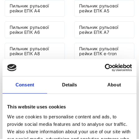
Пильник рульової
Пильник рульової
рейки ЕПК A4
рейки ЕПК A5
Пильник рульової
Пильник рульової
рейки ЕПК A6
рейки ЕПК A7
Пильник рульової
Пильник рульової
рейки ЕПК A8
рейки ЕПК e-tron
Пильник рульової
Пильник рульової
рейки ЕПК Q2
рейки ЕПК Q3
Consent
Details
About
Пильник рульової
Пильник рульової
рейки ЕПК Q5
рейки ЕПК Q7
This website uses cookies
Пильник рульової
Пильник рульової
We use cookies to personalise content and ads, to
рейки ЕПК Q8
рейки ЕПК R8
provide social media features and to analyse our traffic.
We also share information about your use of our site with
Пильник рульової
our social media, advertising and analytics partners who