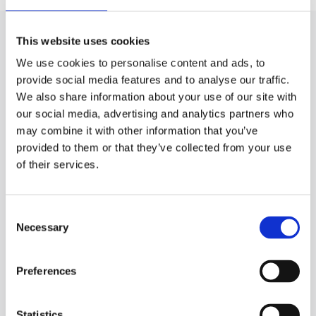
ПИЛЬНИК РУЛЬОВОЇ РЕЙКИ ЕПК ДО
This website uses cookies
BMW X5 ДЛЯ ІНШИХ АВТОМОБІЛІВ
We use cookies to personalise content and ads, to
provide social media features and to analyse our traffic.
We also share information about your use of our site with
A
our social media, advertising and analytics partners who
may combine it with other information that you’ve
ALFA ROMEO
provided to them or that they’ve collected from your use
of their services.
147
AUDI
Consent
Necessary
Selection
A1
A3
Preferences
A4
A5
Statistics