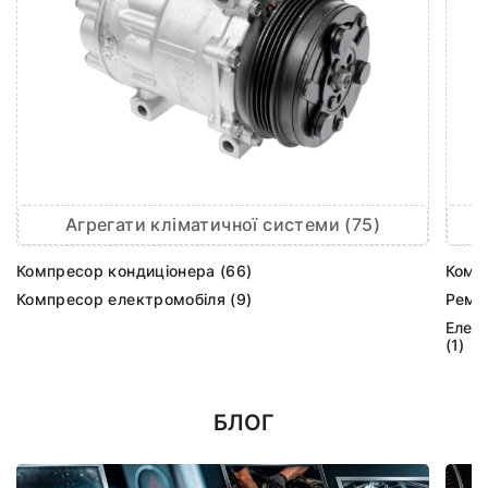
Агрегати кліматичної системи (75)
Компресор кондиціонера (66)
Комп
Компресор електромобіля (9)
Ремк
Елек
(1)
БЛОГ