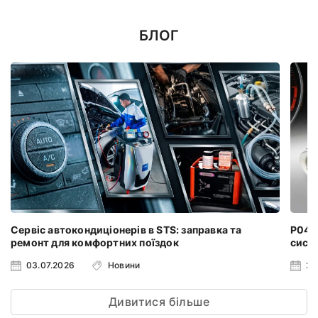
БЛОГ
Сервіс автокондиціонерів в STS: заправка та
P0401
ремонт для комфортних поїздок
систе
03.07.2026
Новини
24
Дивитися більше