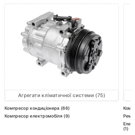
Агрегати кліматичної системи (75)
Компресор кондиціонера (66)
Комп
Компресор електромобіля (9)
Ремк
Елек
(1)