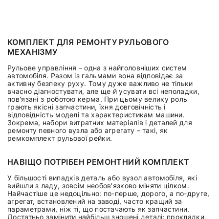
КОМПЛЕКТ ДЛЯ РЕМОНТУ РУЛЬОВОГО
МЕХАНІЗМУ
Рульове управління – одна з найголовніших систем
автомобіля. Разом із гальмами вона відповідає за
активну безпеку руху. Тому дуже важливо не тільки
вчасно діагностувати, але ще й усувати всі неполадки,
пов'язані з роботою керма. При цьому велику роль
грають якісні запчастини, їхня довговічність і
відповідність моделі та характеристикам машини.
Зокрема, набори витратних матеріалів і деталей для
ремонту певного вузла або агрегату – такі, як
ремкомплект рульової рейки.
НАВІЩО ПОТРІБЕН РЕМОНТНИЙ КОМПЛЕКТ
У більшості випадків деталь або вузол автомобіля, які
вийшли з ладу, зовсім необов'язково міняти цілком.
Найчастіше це недоцільно: по-перше, дорого, а по-друге,
агрегат, встановлений на заводі, часто кращий за
параметрами, ніж ті, що постачають як запчастини.
Достатньо замінити найбільш зношені деталі: прокладки,