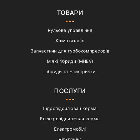
ТОВАРИ
Рульове управління
Кліматизація
Запчастини для турбокомпресорів
М'які гібриди (MHEV)
Гібриди та Електрички
ПОСЛУГИ
Гідропідсилювач керма
Електропідсилювач керма
Електромобілі
Чіп-тюнінг