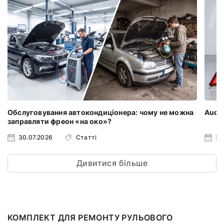
Обслуговування автокондиціонера: чому не можна
Audi 
заправляти фреон «на око»?
30.07.2026
Статті
23
Дивитися більше
КОМПЛЕКТ ДЛЯ РЕМОНТУ РУЛЬОВОГО