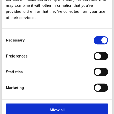
Рульове управління
may combine it with other information that you’ve
Кліматизація (85)
(193)
provided to them or that they’ve collected from your use
of their services.
РУЛЬОВЕ УПРАВЛІННЯ ДЛЯ
CITROEN
Consent
BERLINGO
Necessary
Selection
Preferences
Statistics
Marketing
Allow all