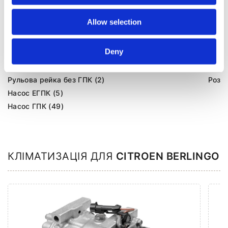
Allow selection
Агрегати рульового управління (79)
Deny
Рульова рейка з ЕПК (2)
Шток 
Рульова рейка з ГПК (21)
Шток 
Рульова рейка без ГПК (2)
Розпо
Насос ЕГПК (5)
Насос ГПК (49)
КЛІМАТИЗАЦІЯ ДЛЯ
CITROEN BERLINGO