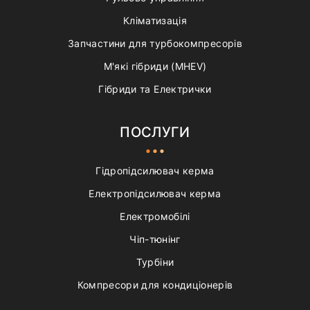
Кліматизація
Запчастини для турбокомпресорів
М'які гібриди (MHEV)
Гібриди та Електрички
ПОСЛУГИ
Гідропідсилювач керма
Електропідсилювач керма
Електромобілі
Чіп-тюнінг
Турбіни
Компресори для кондиціонерів