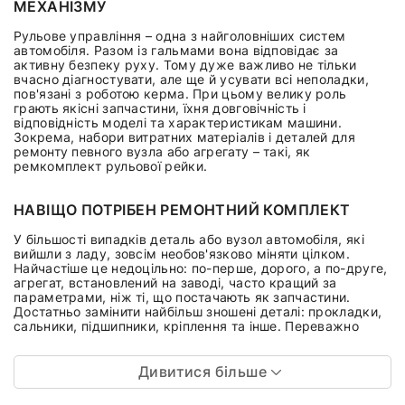
МЕХАНІЗМУ
Рульове управління – одна з найголовніших систем
автомобіля. Разом із гальмами вона відповідає за
активну безпеку руху. Тому дуже важливо не тільки
вчасно діагностувати, але ще й усувати всі неполадки,
пов'язані з роботою керма. При цьому велику роль
грають якісні запчастини, їхня довговічність і
відповідність моделі та характеристикам машини.
Зокрема, набори витратних матеріалів і деталей для
ремонту певного вузла або агрегату – такі, як
ремкомплект рульової рейки.
НАВІЩО ПОТРІБЕН РЕМОНТНИЙ КОМПЛЕКТ
У більшості випадків деталь або вузол автомобіля, які
вийшли з ладу, зовсім необов'язково міняти цілком.
Найчастіше це недоцільно: по-перше, дорого, а по-друге,
агрегат, встановлений на заводі, часто кращий за
параметрами, ніж ті, що постачають як запчастини.
Достатньо замінити найбільш зношені деталі: прокладки,
сальники, підшипники, кріплення та інше. Переважно
Дивитися більше