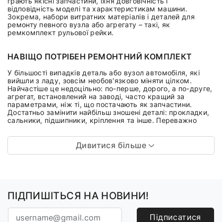
грають якісні запчастини, їхня довговічність і
відповідність моделі та характеристикам машини.
Зокрема, набори витратних матеріалів і деталей для
ремонту певного вузла або агрегату – такі, як
ремкомплект рульової рейки.
НАВІЩО ПОТРІБЕН РЕМОНТНИЙ КОМПЛЕКТ
У більшості випадків деталь або вузол автомобіля, які
вийшли з ладу, зовсім необов'язково міняти цілком.
Найчастіше це недоцільно: по-перше, дорого, а по-друге,
агрегат, встановлений на заводі, часто кращий за
параметрами, ніж ті, що постачають як запчастини.
Достатньо замінити найбільш зношені деталі: прокладки,
сальники, підшипники, кріплення та інше. Переважно
Дивитися більше
ПІДПИШІТЬСЯ НА НОВИНИ!
Підписатися