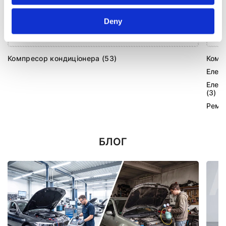
Deny
Агрегати кліматичної системи (53)
Компресор кондиціонера (53)
Комп
Елек
Елек
(3)
Ремк
БЛОГ