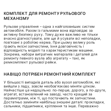
КОМПЛЕКТ ДЛЯ РЕМОНТУ РУЛЬОВОГО
МЕХАНІЗМУ
Рульове управління – одна з найголовніших систем
автомобіля. Разом із гальмами вона відповідає за
активну безпеку руху. Тому дуже важливо не тільки
вчасно діагностувати, але ще й усувати всі неполадки,
пов'язані з роботою керма. При цьому велику роль
грають якісні запчастини, їхня довговічність і
відповідність моделі та характеристикам машини.
Зокрема, набори витратних матеріалів і деталей для
ремонту певного вузла або агрегату – такі, як
ремкомплект рульової рейки.
НАВІЩО ПОТРІБЕН РЕМОНТНИЙ КОМПЛЕКТ
У більшості випадків деталь або вузол автомобіля, які
вийшли з ладу, зовсім необов'язково міняти цілком.
Найчастіше це недоцільно: по-перше, дорого, а по-друге,
агрегат, встановлений на заводі, часто кращий за
параметрами, ніж ті, що постачають як запчастини.
Достатньо замінити найбільш зношені деталі: прокладки,
сальники, підшипники, кріплення та інше. Переважно