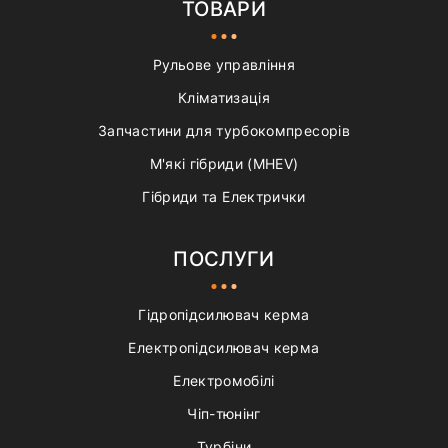
ТОВАРИ
Рульове управління
Кліматизація
Запчастини для турбокомпресорів
М'які гібриди (MHEV)
Гібриди та Електрички
ПОСЛУГИ
Гідропідсилювач керма
Електропідсилювач керма
Електромобілі
Чіп-тюнінг
Турбіни