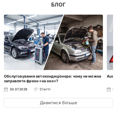
БЛОГ
Обслуговування автокондиціонера: чому не можна
Audi 
заправляти фреон «на око»?
30.07.2026
Статті
23
Дивитися більше