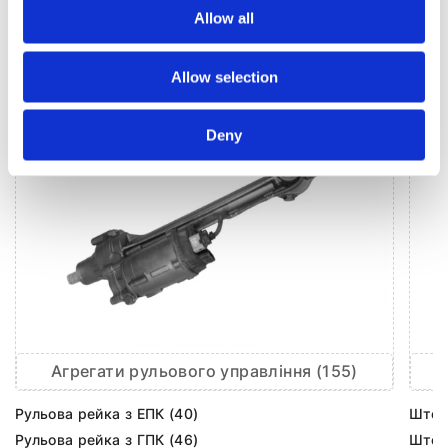
РУЛЬОВЕ УПРАВЛІННЯ ДЛЯ
BMW 5
Allow all
Allow selection
Deny
Агрегати рульового управління (155)
Рульова рейка з ЕПК (40)
Шток 
Рульова рейка з ГПК (46)
Шток 