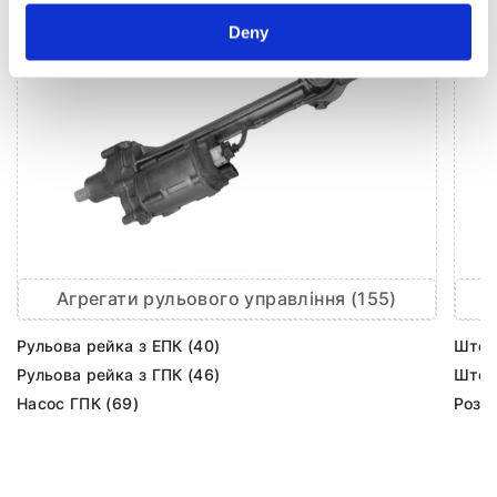
Deny
Агрегати рульового управління (155)
Рульова рейка з ЕПК (40)
Шток 
Рульова рейка з ГПК (46)
Шток 
Насос ГПК (69)
Розпо