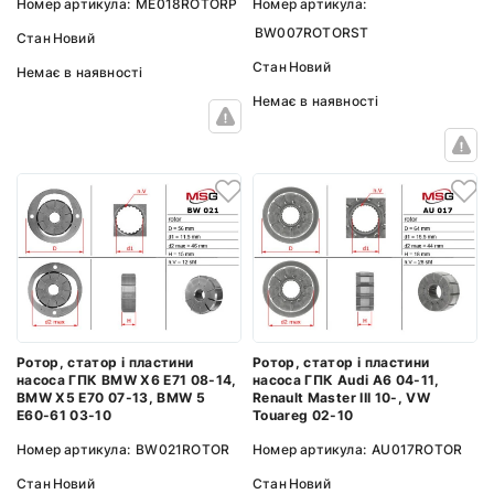
Номер артикула:
ME018ROTORP
Номер артикула:
BW007ROTORST
Стан
Новий
Стан
Новий
Немає в наявності
Немає в наявності
Ротор, статор і пластини
Ротор, статор і пластини
насоса ГПК BMW X6 E71 08-14,
насоса ГПК Audi A6 04-11,
BMW X5 E70 07-13, BMW 5
Renault Master III 10-, VW
E60-61 03-10
Touareg 02-10
Номер артикула:
BW021ROTOR
Номер артикула:
AU017ROTOR
Стан
Новий
Стан
Новий