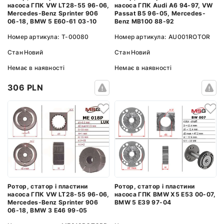
насоса ГПК VW LT28-55 96-06,
насоса ГПК Audi A6 94-97, VW
Mercedes-Benz Sprinter 906
Passat B5 96-05, Mercedes-
06-18, BMW 5 E60-61 03-10
Benz MB100 88-92
Номер артикула:
T-00080
Номер артикула:
AU001ROTOR
Стан
Новий
Стан
Новий
Немає в наявності
Немає в наявності
306 PLN
Ротор, статор і пластини
Ротор, статор і пластини
насоса ГПК VW LT28-55 96-06,
насоса ГПК BMW X5 E53 00-07,
Mercedes-Benz Sprinter 906
BMW 5 E39 97-04
06-18, BMW 3 E46 99-05