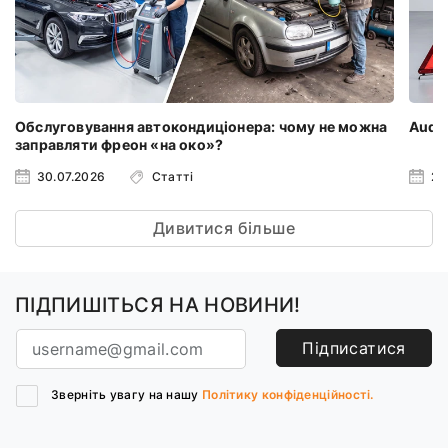
Обслуговування автокондиціонера: чому не можна
Audi 
заправляти фреон «на око»?
30.07.2026
Статті
23
Дивитися більше
ПІДПИШІТЬСЯ НА НОВИНИ!
Підписатися
Зверніть увагу на нашу
Політику конфіденційності.