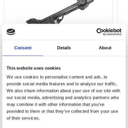
Consent
Details
About
Агрегати рульового управління (155)
This website uses cookies
Рульова рейка з ЕПК (40)
Шток 
We use cookies to personalise content and ads, to
Рульова рейка з ГПК (46)
Шток 
provide social media features and to analyse our traffic.
Насос ГПК (69)
Розпо
We also share information about your use of our site with
our social media, advertising and analytics partners who
may combine it with other information that you’ve
provided to them or that they’ve collected from your use
of their services.