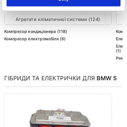
Агрегати кліматичної системи (124)
Компресор кондиціонера (118)
Комп
Компресор електромобіля (6)
Елек
Елек
(1)
Ремк
ГІБРИДИ ТА ЕЛЕКТРИЧКИ ДЛЯ
BMW 5