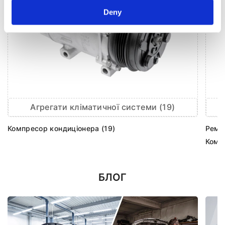
Deny
Агрегати кліматичної системи (19)
Компресор кондиціонера (19)
Ремк
Комп
БЛОГ