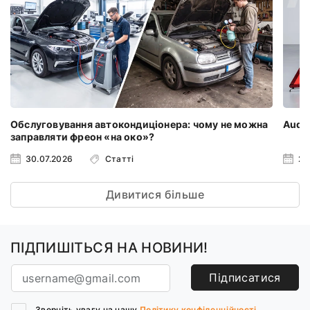
Обслуговування автокондиціонера: чому не можна
Audi 
заправляти фреон «на око»?
30.07.2026
Статті
23
Дивитися більше
ПІДПИШІТЬСЯ НА НОВИНИ!
Підписатися
Зверніть увагу на нашу
Політику конфіденційності.