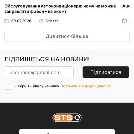
Обслуговування автокондиціонера: чому не можна
Audi 
заправляти фреон «на око»?
30.07.2026
Статті
23
Дивитися більше
ПІДПИШІТЬСЯ НА НОВИНИ!
Підписатися
Зверніть увагу на нашу
Політику конфіденційності.