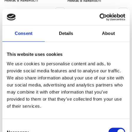
Немає в наявності
Немає в наявності
Consent
Details
About
1
2
This website uses cookies
We use cookies to personalise content and ads, to
КОМПРЕСОР КОНДИЦІОНЕРА ДО
provide social media features and to analyse our traffic.
ІНШИХ МОДЕЛЕЙ AUDI
We also share information about your use of our site with
our social media, advertising and analytics partners who
may combine it with other information that you’ve
Компресор
Компресор
кондиціонера 100
кондиціонера 80
provided to them or that they’ve collected from your use
of their services.
Компресор
Компресор
кондиціонера A1
кондиціонера A2
Consent