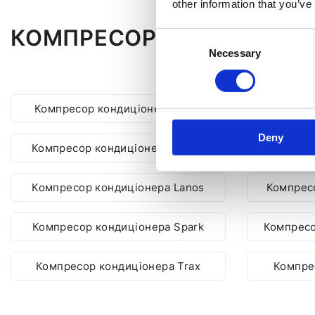
other information that you’ve
КОМПРЕСОР КОНДИЦІОНЕ
Consent
Necessary
Selection
Компресор кондиціонера Aveo
Компресо
Deny
Компресор кондиціонера Cruze
Компрес
Компресор кондиціонера Lanos
Компресо
Компресор кондиціонера Spark
Компресо
Компресор кондиціонера Trax
Компре