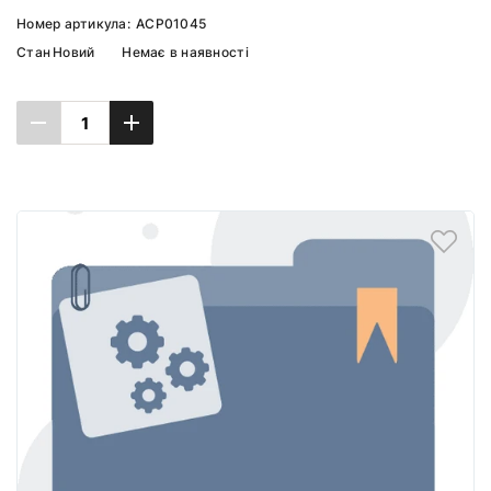
Номер артикула:
ACP01045
Стан
Новий
Немає в наявності
Повідомити про наявність