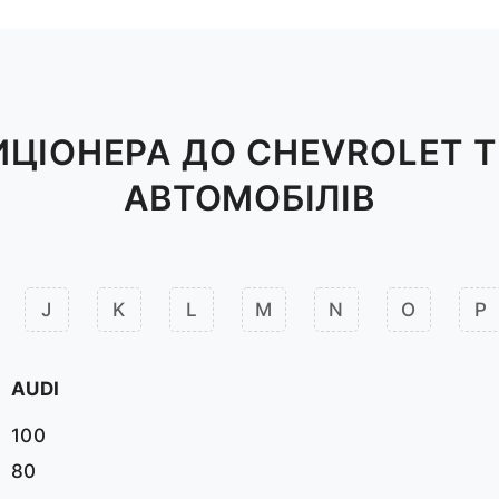
ЦІОНЕРА ДО CHEVROLET T
АВТОМОБІЛІВ
J
K
L
M
N
O
P
AUDI
100
80