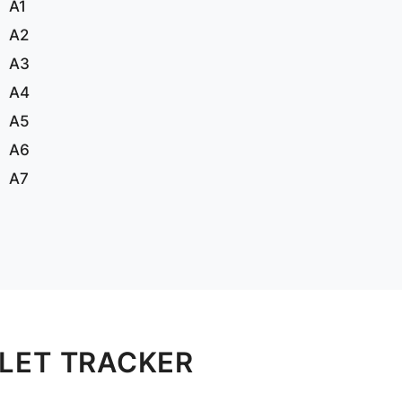
A1
A2
A3
A4
A5
A6
A7
LET TRACKER