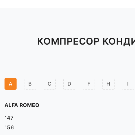
КОМПРЕСОР КОНДИ
A
B
C
D
F
H
I
ALFA ROMEO
147
156