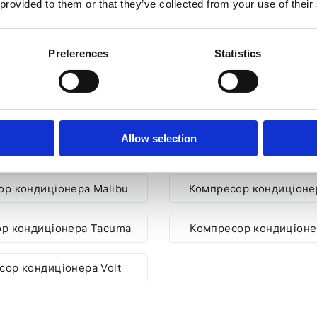
 provided to them or that they’ve collected from your use of their
РА ДО ІНШИХ МОДЕЛЕЙ C
Preferences
Statistics
р кондиціонера Camaro
Компресор кондиціонер
Allow selection
ор кондиціонера Epica
Компресор кондиціоне
р кондиціонера Malibu
Компресор кондиціоне
р кондиціонера Tacuma
Компресор кондиціоне
сор кондиціонера Volt