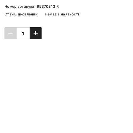
Номер артикула:
95370313 R
Стан
Відновлений
Немає в наявності
Повідомити про наявність