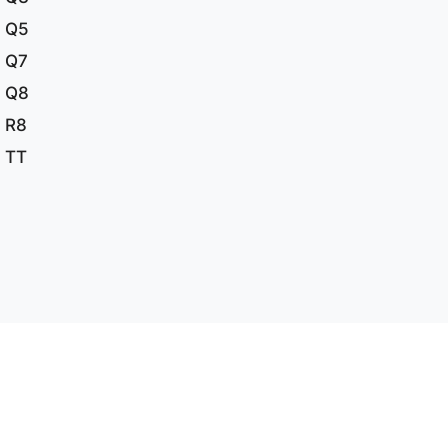
Q5
Q7
Q8
R8
TT