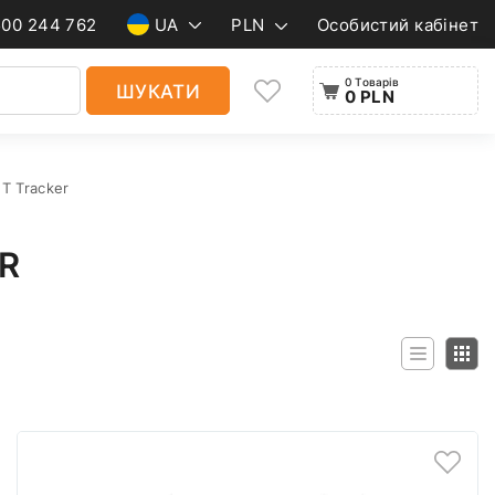
500 244 762
UA
PLN
Особистий кабінет
0 Товарів
ШУКАТИ
0 PLN
T Tracker
R