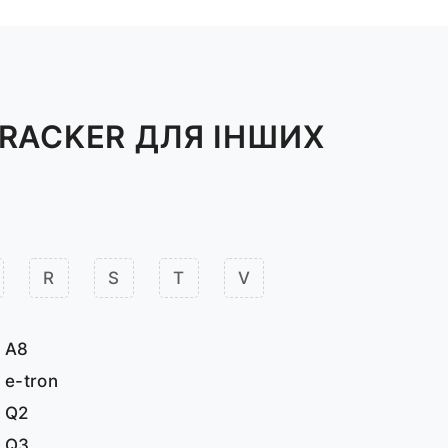
RACKER ДЛЯ ІНШИХ
R
S
T
V
A8
e-tron
Q2
Q3