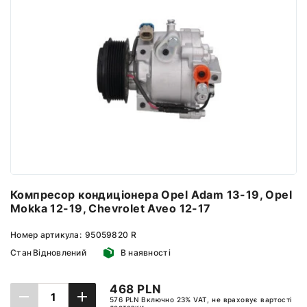
Компресор кондиціонера Opel Adam 13-19, Opel
Mokka 12-19, Chevrolet Aveo 12-17
Номер артикула:
95059820 R
Стан
Відновлений
В наявності
468 PLN
576 PLN Включно 23% VAT, не враховує вартості