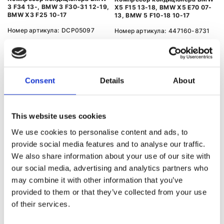
3 F34 13-, BMW 3 F30-31 12-19,
X5 F15 13-18, BMW X5 E70 07-
BMW X3 F25 10-17
13, BMW 5 F10-18 10-17
Номер артикула:
DCP05097
Номер артикула:
447160-8731
Стан
Новий
Стан
Відновлений
Немає в наявності
Немає в наявності
Consent
Details
About
This website uses cookies
1
2
We use cookies to personalise content and ads, to
provide social media features and to analyse our traffic.
We also share information about your use of our site with
our social media, advertising and analytics partners who
КОМПРЕСОР КОНДИЦІОНЕРА ДО
may combine it with other information that you’ve
ІНШИХ МОДЕЛЕЙ BMW
provided to them or that they’ve collected from your use
of their services.
Компресор
Компресор