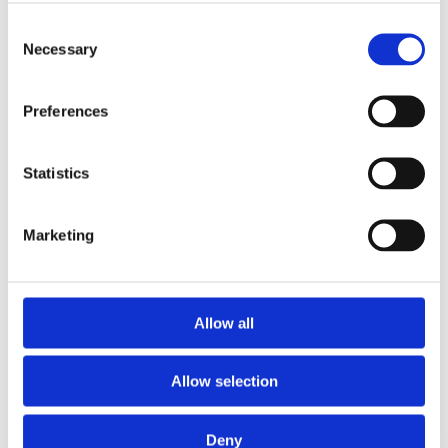
кондиціонера 1
кондиціонера 2
Consent
Necessary
Selection
Компресор
Компресор
кондиціонера 3
кондиціонера 4
Preferences
Компресор
Компресор
кондиціонера 5
кондиціонера 6
Statistics
Компресор
Компресор
кондиціонера 7
кондиціонера 8
Marketing
Компресор
Компресор
кондиціонера i3
кондиціонера X1
Allow all
Компресор
Компресор
кондиціонера X2
кондиціонера X3
Allow selection
Компресор
Компресор
кондиціонера X4
кондиціонера X5
Deny