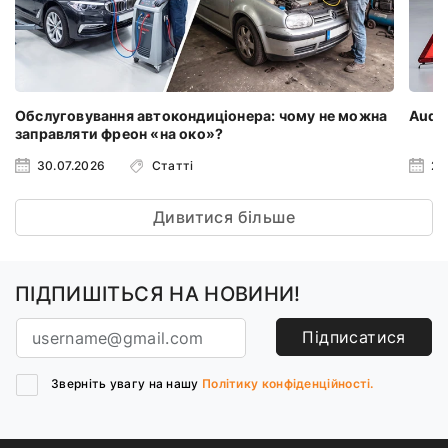
Обслуговування автокондиціонера: чому не можна
Audi 
заправляти фреон «на око»?
30.07.2026
Статті
23
Дивитися більше
ПІДПИШІТЬСЯ НА НОВИНИ!
Підписатися
Зверніть увагу на нашу
Політику конфіденційності.