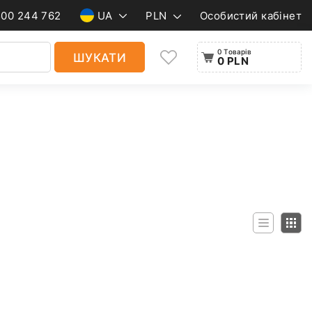
500 244 762
UA
PLN
Особистий кабінет
0 Товарів
ШУКАТИ
0 PLN