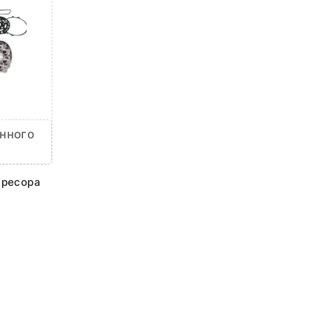
нного
)
пресора