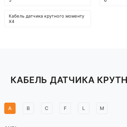
5
6
Кабель датчика крутного моменту
X4
КАБЕЛЬ ДАТЧИКА КРУТН
A
B
C
F
L
M