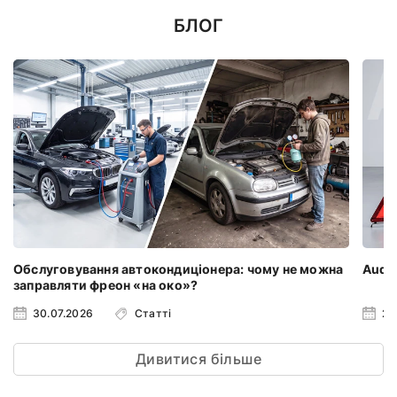
БЛОГ
Обслуговування автокондиціонера: чому не можна
Audi 
заправляти фреон «на око»?
30.07.2026
Статті
23
Дивитися більше