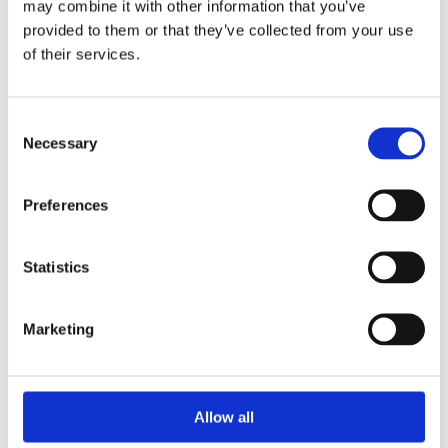
may combine it with other information that you’ve
provided to them or that they’ve collected from your use
of their services.
Consent
Necessary
Selection
Preferences
Агрегати рульового управління (30)
Рульова рейка з ЕПК (30)
Шток 
Statistics
Шток
Marketing
Allow all
КЛІМАТИЗАЦІЯ ДЛЯ
BMW 2