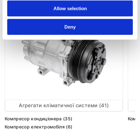
Allow selection
Deny
Агрегати кліматичної системи (41)
Компресор кондиціонера (35)
Комп
Компресор електромобіля (6)