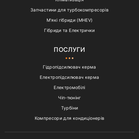
Запчастини для турбокомпресорів
М'які гібриди (MHEV)
Гібриди та Електрички
ПОСЛУГИ
Гідропідсилювач керма
Електропідсилювач керма
Електромобілі
Чіп-тюнінг
Турбіни
Компресори для кондиціонерів