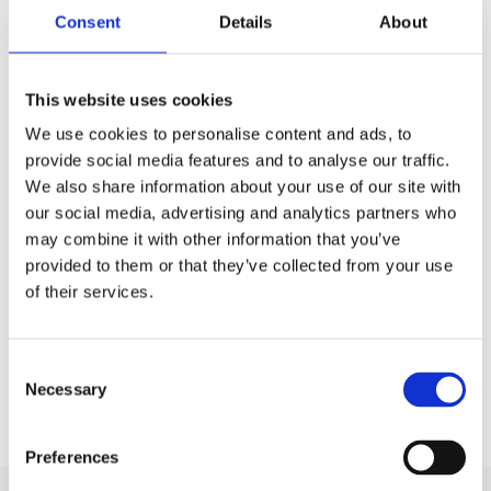
Consent
Details
About
This website uses cookies
We use cookies to personalise content and ads, to
Рульова рейка з ГПК Dodge
Рульова рейка з ГПК з тягами
Grand Caravan 07-20, Chrysler
Dodge Charger 11-, Dodge
provide social media features and to analyse our traffic.
Grand Voyager 08-15
Challenger 06-, Chrysler 300
We also share information about your use of our site with
LX 04-10
our social media, advertising and analytics partners who
Номер артикула:
DG207R
Номер артикула:
CH212RT
may combine it with other information that you’ve
Стан
Відновлений
Стан
Відновлений
provided to them or that they’ve collected from your use
of their services.
В наявності
В наявності
1 480 PLN
Consent
Necessary
Дивитися більше
Selection
Preferences