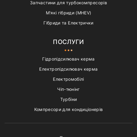
Запчастини для турбокомпресорів
М'які гібриди (MHEV)
Гібриди та Електрички
ПОСЛУГИ
Гідропідсилювач керма
Електропідсилювач керма
Електромобілі
Чіп-тюнінг
Турбіни
Компресори для кондиціонерів