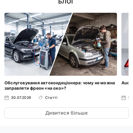
БЛОГ
Обслуговування автокондиціонера: чому не можна
Audi 
заправляти фреон «на око»?
30.07.2026
Статті
23
Дивитися більше