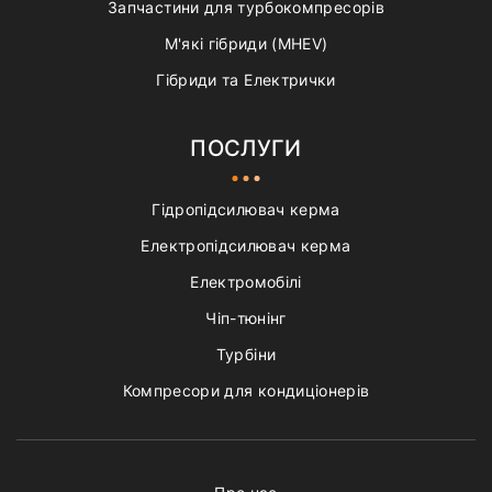
Запчастини для турбокомпресорів
М'які гібриди (MHEV)
Гібриди та Електрички
ПОСЛУГИ
Гідропідсилювач керма
Електропідсилювач керма
Електромобілі
Чіп-тюнінг
Турбіни
Компресори для кондиціонерів