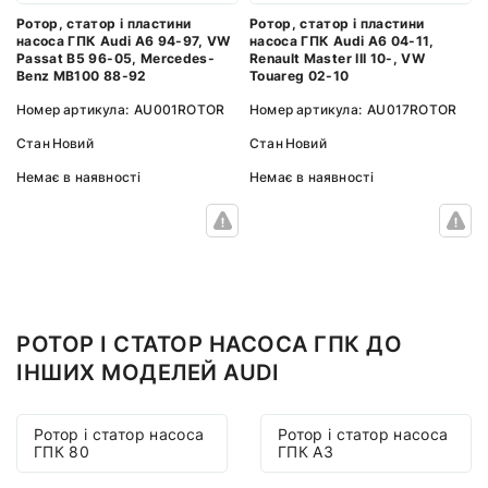
Ротор, статор і пластини
Ротор, статор і пластини
насоса ГПК Audi A6 94-97, VW
насоса ГПК Audi A6 04-11,
Passat B5 96-05, Mercedes-
Renault Master III 10-, VW
Benz MB100 88-92
Touareg 02-10
Номер артикула:
AU001ROTOR
Номер артикула:
AU017ROTOR
Стан
Новий
Стан
Новий
Немає в наявності
Немає в наявності
РОТОР І СТАТОР НАСОСА ГПК ДО
ІНШИХ МОДЕЛЕЙ AUDI
Ротор і статор насоса
Ротор і статор насоса
ГПК 80
ГПК A3