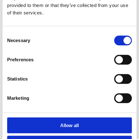
provided to them or that they’ve collected from your use
of their services.
РУЛЬОВЕ УПРАВЛІННЯ ДЛЯ
AUDI A8
Consent
Necessary
Selection
Preferences
Statistics
Marketing
Allow all
Агрегати рульового управління (46)