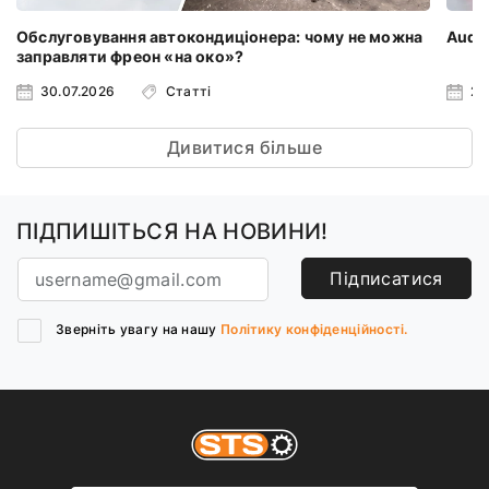
Обслуговування автокондиціонера: чому не можна
Audi 
заправляти фреон «на око»?
30.07.2026
Статті
23
Дивитися більше
ПІДПИШІТЬСЯ НА НОВИНИ!
Підписатися
Зверніть увагу на нашу
Політику конфіденційності.