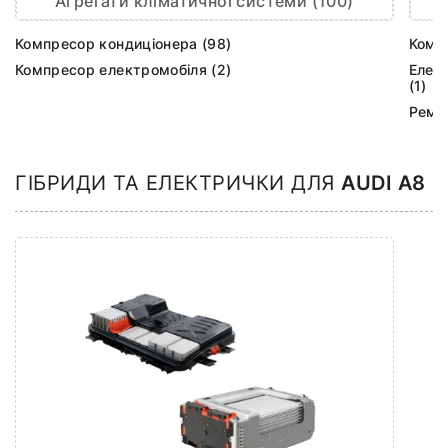
Агрегати кліматичної системи (100)
Компресор кондиціонера (98)
Комп
Компресор електромобіля (2)
Елек
(1)
Ремк
ГІБРИДИ ТА ЕЛЕКТРИЧКИ ДЛЯ
AUDI A8