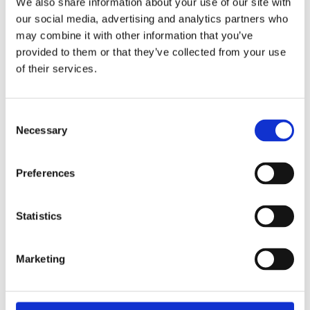
We also share information about your use of our site with
our social media, advertising and analytics partners who
may combine it with other information that you’ve
provided to them or that they’ve collected from your use
Агрегати рульового управління (46)
of their services.
Рульова рейка з ЕПК (7)
Шток 
Рульова рейка з ГПК (15)
Шток 
Consent
Насос ГПК (24)
Шток
Necessary
Selection
Порш
Preferences
Statistics
Marketing