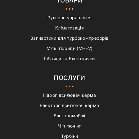
ТОВАРИ
Рульове управління
Кліматизація
Запчастини для турбокомпресорів
М'які гібриди (MHEV)
Гібриди та Електрички
ПОСЛУГИ
Гідропідсилювач керма
Електропідсилювач керма
Електромобілі
Чіп-тюнінг
Турбіни