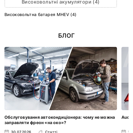
Високовольтні акумулятори (4)
Високовольтна батарея MHEV (4)
БЛОГ
Обслуговування автокондиціонера: чому не можна
Audi 
заправляти фреон «на око»?
30.07.2026
Статті
23