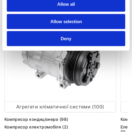
КЛІМАТИЗАЦІЯ ДЛЯ
AUDI A8
Allow all
Allow selection
Deny
Агрегати кліматичної системи (100)
Компресор кондиціонера (98)
Комп
Компресор електромобіля (2)
Елек
(1)