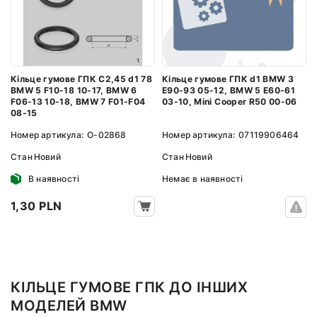
Кільце гумове ГПК d1 BMW 3
Кільце гумове ГПК C2,45 d1 78
E90-93 05-12, BMW 5 E60-61
BMW 5 F10-18 10-17, BMW 6
03-10, Mini Cooper R50 00-06
F06-13 10-18, BMW 7 F01-F04
08-15
Номер артикула:
07119906464
Номер артикула:
O-02868
Стан
Новий
Стан
Новий
Немає в наявності
В наявності
1,30 PLN
КІЛЬЦЕ ГУМОВЕ ГПК ДО ІНШИХ
МОДЕЛЕЙ BMW