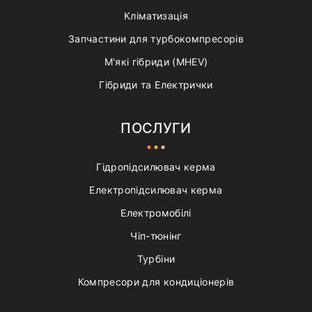
Кліматизація
Запчастини для турбокомпресорів
М'які гібриди (MHEV)
Гібриди та Електрички
ПОСЛУГИ
Гідропідсилювач керма
Електропідсилювач керма
Електромобілі
Чіп-тюнінг
Турбіни
Компресори для кондиціонерів