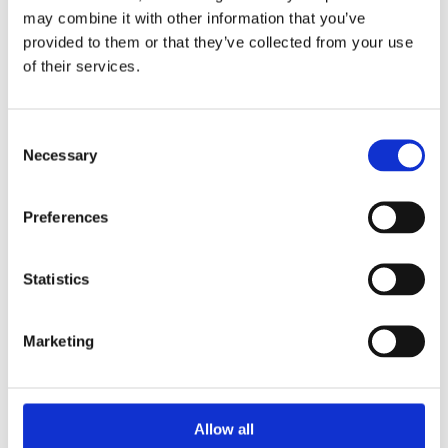
may combine it with other information that you’ve
provided to them or that they’ve collected from your use
of their services.
Consent
Агрегати рульового управління (67)
Necessary
Selection
Рульова рейка з ЕПК (21)
Шток 
Рульова рейка з ГПК (18)
Шток 
Preferences
Насос ГПК (28)
Statistics
Marketing
Allow all
КЛІМАТИЗАЦІЯ ДЛЯ
BMW 6