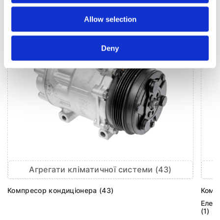
Allow selection
Deny
Агрегати кліматичної системи (43)
Компресор кондиціонера (43)
Комп
Елек
(1)