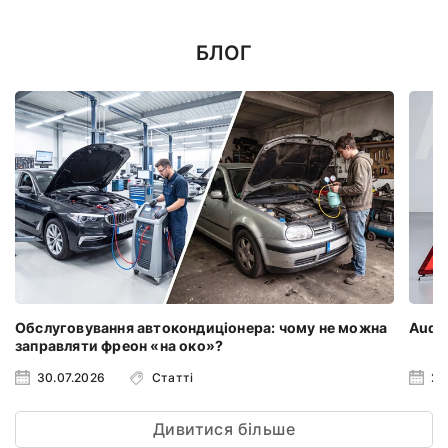
БЛОГ
Обслуговування автокондиціонера: чому не можна
Audi 
заправляти фреон «на око»?
30.07.2026
Статті
23
Дивитися більше