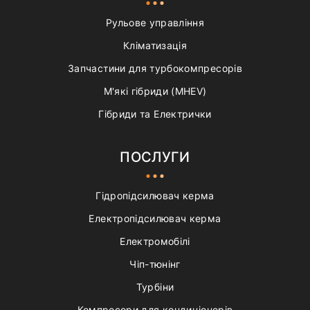
Рульове управління
Кліматизація
Запчастини для турбокомпресорів
М'які гібриди (MHEV)
Гібриди та Електрички
ПОСЛУГИ
Гідропідсилювач керма
Електропідсилювач керма
Електромобілі
Чіп-тюнінг
Турбіни
Компресори для кондиціонерів