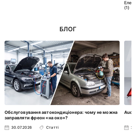
Елек
(1)
БЛОГ
Обслуговування автокондиціонера: чому не можна
Audi 
заправляти фреон «на око»?
30.07.2026
Статті
23