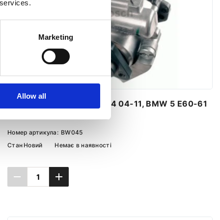
 services.
Marketing
Allow all
Насос ГПК BMW 6 E63-64 04-11, BMW 5 E60-61
03-10
Номер артикула:
BW045
Стан
Новий
Немає в наявності
Повідомити про наявність