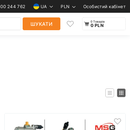
500 244 762
UA
PLN
Особистий кабінет
0 Товарів
ШУКАТИ
0 PLN