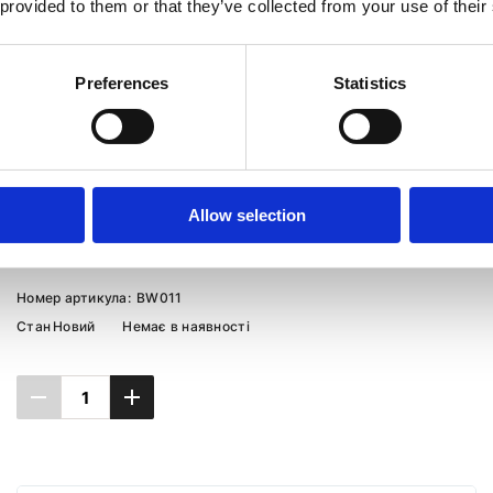
 provided to them or that they’ve collected from your use of their
Preferences
Statistics
Allow selection
Насос ГПК BMW 6 E63-64 04-11, BMW 7 E65-68
01-08
Номер артикула:
BW011
Стан
Новий
Немає в наявності
Повідомити про наявність