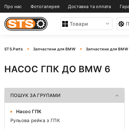
Про нас
Фотогалерея
Доставка та оплата
Гара
Товари
П
STS.Parts
Запчастини для BMW
Запчастини для BMW
НАСОС ГПК ДО BMW 6
ПОШУК ЗА ГРУПАМИ
Насос ГПК
Рульова рейка з ГПК