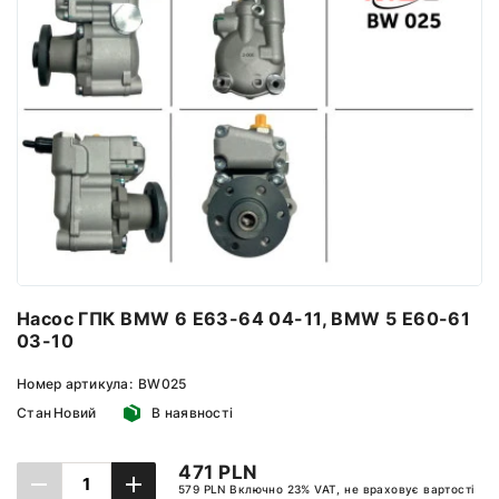
Насос ГПК BMW 6 E63-64 04-11, BMW 5 E60-61
03-10
Номер артикула:
BW025
Стан
Новий
В наявності
471 PLN
579 PLN Включно 23% VAT, не враховує вартості