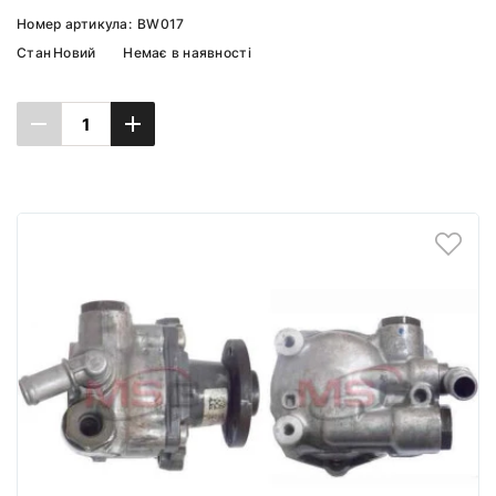
Номер артикула:
BW017
Стан
Новий
Немає в наявності
Повідомити про наявність