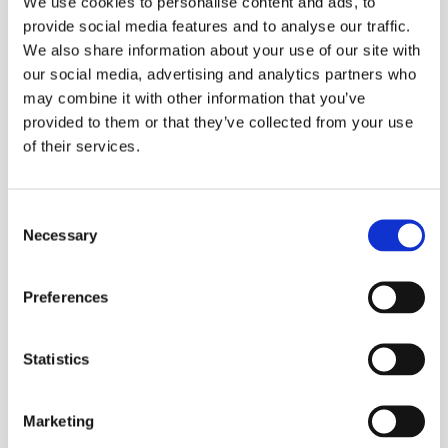
We use cookies to personalise content and ads, to
A8 ДЛЯ ІНШИХ АВТОМОБІЛІВ
provide social media features and to analyse our traffic.
We also share information about your use of our site with
our social media, advertising and analytics partners who
A
may combine it with other information that you’ve
provided to them or that they’ve collected from your use
ALFA ROMEO
of their services.
147
156
Consent
Necessary
159
Selection
166
Brera
Preferences
Giulia
GT
Statistics
Дивитися більше
Marketing