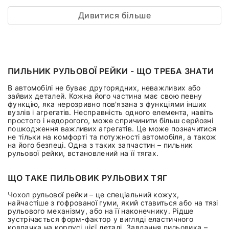
Дивитися більше
ПИЛЬНИК РУЛЬОВОЇ РЕЙКИ - ЩО ТРЕБА ЗНАТИ
В автомобілі не буває другорядних, неважливих або
зайвих деталей. Кожна його частина має свою певну
функцію, яка нерозривно пов'язана з функціями інших
вузлів і агрегатів. Несправність одного елемента, навіть
простого і недорогого, може спричинити більш серйозні
пошкодження важливих агрегатів. Це може позначитися
не тільки на комфорті та потужності автомобіля, а також
на його безпеці. Одна з таких запчастин – пильник
рульової рейки, встановлений на її тягах.
ЩО ТАКЕ ПИЛЬОВИК РУЛЬОВИХ ТЯГ
Чохол рульової рейки – це спеціальний кожух,
найчастіше з гофрованої гуми, який ставиться або на тязі
рульового механізму, або на її наконечнику. Рідше
зустрічається форм-фактор у вигляді еластичного
ковпачка на корпусі цієї деталі. Завдання пильовика –