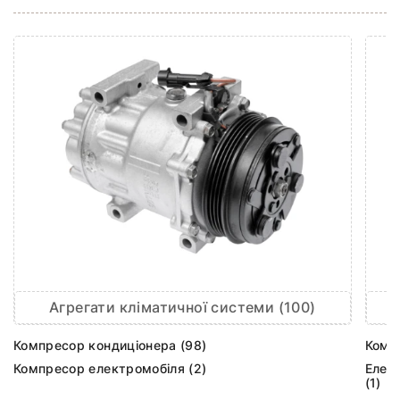
Агрегати кліматичної системи (100)
Компресор кондиціонера (98)
Комп
Компресор електромобіля (2)
Елек
(1)