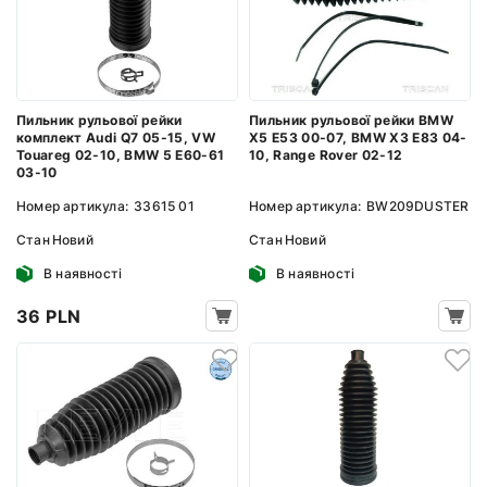
Пильник рульової рейки
Пильник рульової рейки BMW
комплект Audi Q7 05-15, VW
X5 E53 00-07, BMW X3 E83 04-
Touareg 02-10, BMW 5 E60-61
10, Range Rover 02-12
03-10
Номер артикула:
33615 01
Номер артикула:
BW209DUSTER
Стан
Новий
Стан
Новий
В наявності
В наявності
36 PLN