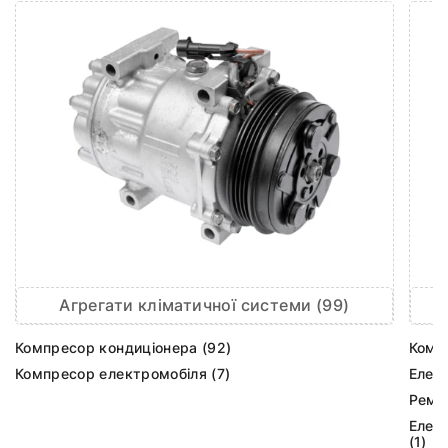
Агрегати кліматичної системи (99)
Компресор кондиціонера (92)
Комп
Компресор електромобіля (7)
Елек
Ремк
Елек
(1)