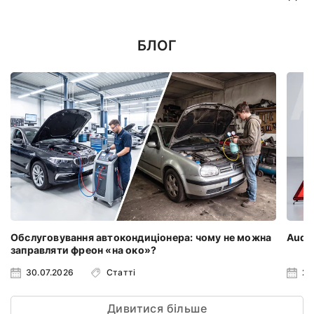
БЛОГ
Обслуговування автокондиціонера: чому не можна
Audi 
заправляти фреон «на око»?
30.07.2026
Статті
23
Дивитися більше