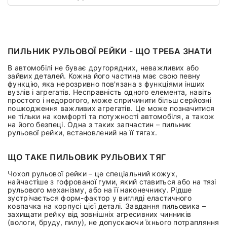
ПИЛЬНИК РУЛЬОВОЇ РЕЙКИ - ЩО ТРЕБА ЗНАТИ
В автомобілі не буває другорядних, неважливих або
зайвих деталей. Кожна його частина має свою певну
функцію, яка нерозривно пов'язана з функціями інших
вузлів і агрегатів. Несправність одного елемента, навіть
простого і недорогого, може спричинити більш серйозні
пошкодження важливих агрегатів. Це може позначитися
не тільки на комфорті та потужності автомобіля, а також
на його безпеці. Одна з таких запчастин – пильник
рульової рейки, встановлений на її тягах.
ЩО ТАКЕ ПИЛЬОВИК РУЛЬОВИХ ТЯГ
Чохол рульової рейки – це спеціальний кожух,
найчастіше з гофрованої гуми, який ставиться або на тязі
рульового механізму, або на її наконечнику. Рідше
зустрічається форм-фактор у вигляді еластичного
ковпачка на корпусі цієї деталі. Завдання пильовика –
захищати рейку від зовнішніх агресивних чинників
(вологи, бруду, пилу), не допускаючи їхнього потрапляння