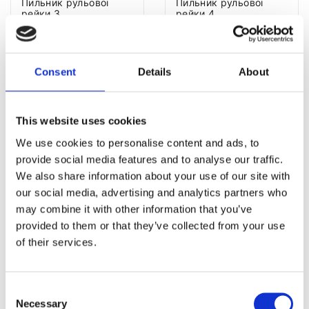
Пильник рульової
Пильник рульової
рейки 3
рейки 4
Пильник рульової
Пильник рульової
рейки 5
рейки 6
Consent
Details
About
Пильник рульової
Пильник рульової
рейки 7
рейки 8
This website uses cookies
We use cookies to personalise content and ads, to
Пильник рульової
Пильник рульової
рейки i3
рейки i8
provide social media features and to analyse our traffic.
We also share information about your use of our site with
our social media, advertising and analytics partners who
Пильник рульової
Пильник рульової
рейки X1
рейки X2
may combine it with other information that you’ve
provided to them or that they’ve collected from your use
Пильник рульової
Пильник рульової
of their services.
рейки X3
рейки X4
Пильник рульової
Пильник рульової
Consent
рейки X5
рейки X6
Necessary
Selection