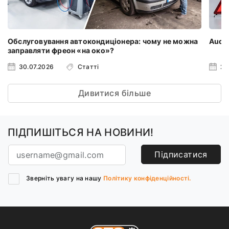
Обслуговування автокондиціонера: чому не можна
Audi 
заправляти фреон «на око»?
30.07.2026
Статті
23
Дивитися більше
ПІДПИШІТЬСЯ НА НОВИНИ!
Підписатися
Зверніть увагу на нашу
Політику конфіденційності.