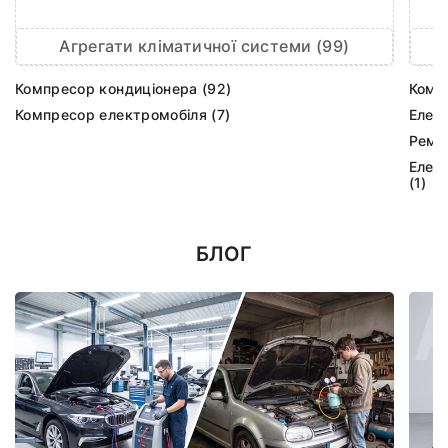
Агрегати кліматичної системи (99)
Компресор кондиціонера (92)
Комп
Компресор електромобіля (7)
Елек
Ремк
Елек
(1)
БЛОГ