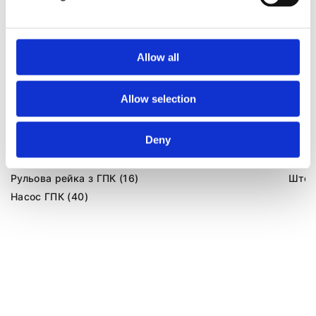
Allow all
Allow selection
Агрегати рульового управління (87)
Deny
Рульова рейка з ЕПК (31)
Шток 
Рульова рейка з ГПК (16)
Шток 
Насос ГПК (40)