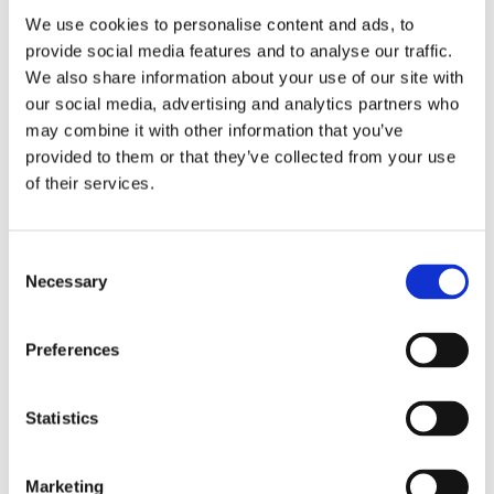
We use cookies to personalise content and ads, to
provide social media features and to analyse our traffic.
We also share information about your use of our site with
our social media, advertising and analytics partners who
may combine it with other information that you’ve
provided to them or that they’ve collected from your use
of their services.
Рульове управління
Кліматизація (117)
(218)
Consent
Necessary
Selection
РУЛЬОВЕ УПРАВЛІННЯ ДЛЯ
BMW 7
Preferences
Statistics
Marketing