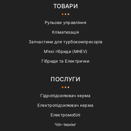
ТОВАРИ
Рульове управління
Кліматизація
Запчастини для турбокомпресорів
М'які гібриди (MHEV)
Гібриди та Електрички
ПОСЛУГИ
Гідропідсилювач керма
Електропідсилювач керма
Електромобілі
Чіп-тюнінг