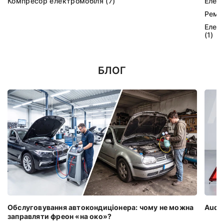
Компресор електромобіля (7)
Елек
Ремк
Елек
(1)
БЛОГ
Обслуговування автокондиціонера: чому не можна
Audi 
заправляти фреон «на око»?