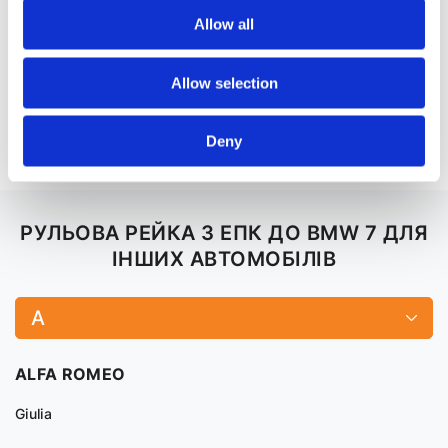
Allow all
Рульова рейка з ЕПК
Рульова рейка з ЕПК
X6
X7
Allow selection
Рульова рейка з ЕПК
Z4
Deny
РУЛЬОВА РЕЙКА З ЕПК ДО BMW 7 ДЛЯ
ІНШИХ АВТОМОБІЛІВ
A
ALFA ROMEO
Giulia