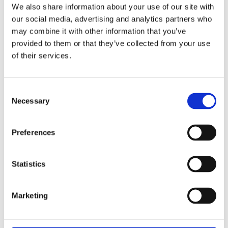
Рульова рейка з ЕПК
Рульова рейка з ЕПК
We also share information about your use of our site with
3
4
our social media, advertising and analytics partners who
may combine it with other information that you’ve
Рульова рейка з ЕПК
Рульова рейка з ЕПК
provided to them or that they’ve collected from your use
5
6
of their services.
Рульова рейка з ЕПК
Рульова рейка з ЕПК
7
8
Consent
Necessary
Selection
Рульова рейка з ЕПК
Рульова рейка з ЕПК
i3
i8
Preferences
Рульова рейка з ЕПК
Рульова рейка з ЕПК
iX
X1
Statistics
Рульова рейка з ЕПК
Рульова рейка з ЕПК
X2
X3
Marketing
Рульова рейка з ЕПК
Рульова рейка з ЕПК
X4
X5