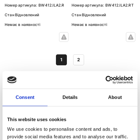
Номер артикула:
BW412.ILA2.R
Номер артикула:
BW412.ILA2.RT
Стан
Відновлений
Стан
Відновлений
Немає в наявності
Немає в наявності
1
2
РУЛЬОВА РЕЙКА З ЕПК ДО ІНШИХ
Consent
Details
About
МОДЕЛЕЙ BMW
This website uses cookies
Рульова рейка з ЕПК
Рульова рейка з ЕПК 1
2
We use cookies to personalise content and ads, to
provide social media features and to analyse our traffic.