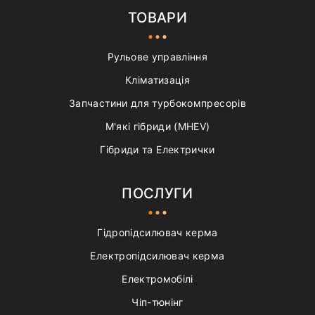
ТОВАРИ
Рульове управління
Кліматизація
Запчастини для турбокомпресорів
М'які гібриди (MHEV)
Гібриди та Електрички
ПОСЛУГИ
Гідропідсилювач керма
Електропідсилювач керма
Електромобілі
Чіп-тюнінг