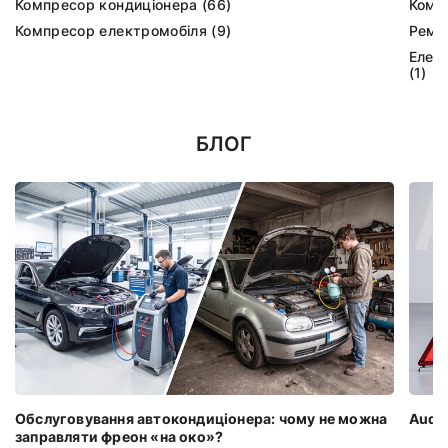
Компресор кондиціонера (66)
Комп
Компресор електромобіля (9)
Ремк
Елек
(1)
БЛОГ
Обслуговування автокондиціонера: чому не можна
Audi 
заправляти фреон «на око»?