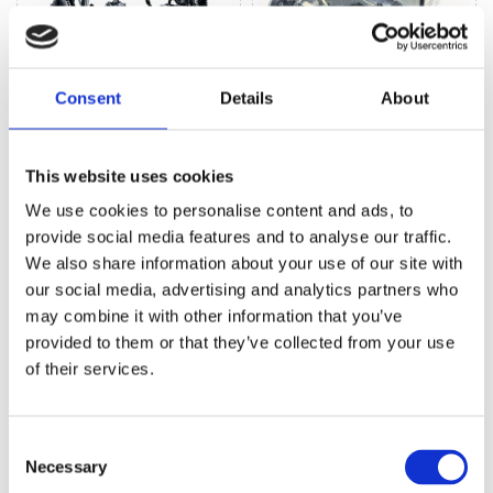
Рульове управління
Consent
Details
About
Кліматизація (82)
(215)
This website uses cookies
РУЛЬОВЕ УПРАВЛІННЯ ДЛЯ
BMW X5
We use cookies to personalise content and ads, to
provide social media features and to analyse our traffic.
We also share information about your use of our site with
our social media, advertising and analytics partners who
may combine it with other information that you’ve
provided to them or that they’ve collected from your use
of their services.
Consent
Necessary
Selection