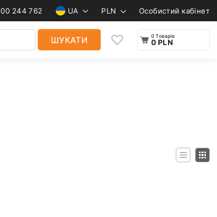
500 244 762
UA
PLN
Особистий кабінет
0 Товарів
ШУКАТИ
0 PLN