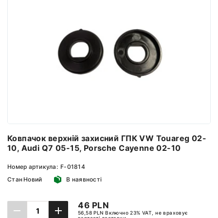
Ковпачок верхній захисний ГПК VW Touareg 02-
10, Audi Q7 05-15, Porsche Cayenne 02-10
Номер артикула:
F-01814
Стан
Новий
В наявності
46 PLN
56,58 PLN Включно 23% VAT, не враховує