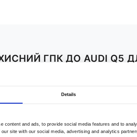
ХИСНИЙ ГПК ДО AUDI Q5 Д
K
L
M
N
O
P
R
Details
e content and ads, to provide social media features and to analy
 our site with our social media, advertising and analytics partn