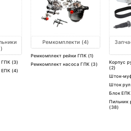
льники
Ремкомплекти (4)
Запча
)
Ремкомплект рейки ГПК (1)
 ГПК (3)
Корпус р
Ремкомплект насоса ГПК (3)
(2)
 ЕПК (4)
Шток-муф
Шток рул
Блок ЕПК
Пильник 
(38)