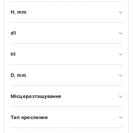
H, mm
d1
h1
D, mm
Місцерозташування
Тип креслення