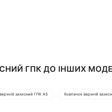
СНИЙ ГПК ДО ІНШИХ МОДЕ
верхній захисний ГПК A5
Ковпачок верхній захис