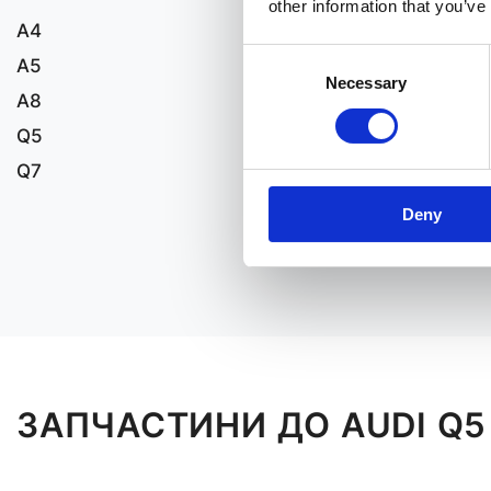
other information that you’ve
A4
Consent
A5
Necessary
Selection
A8
Q5
Q7
Deny
ЗАПЧАСТИНИ ДО AUDI Q5