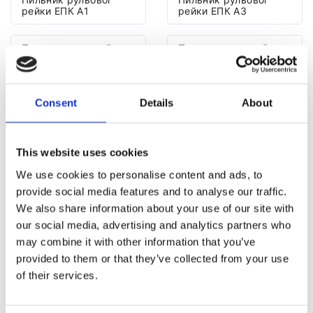
рейки ЕПК A1
рейки ЕПК A3
Пильник рульової
Пильник рульової
рейки ЕПК A4
рейки ЕПК A5
Пильник рульової
Пильник рульової
Consent
Details
About
рейки ЕПК A6
рейки ЕПК A7
Пильник рульової
Пильник рульової
This website uses cookies
рейки ЕПК A8
рейки ЕПК e-tron
We use cookies to personalise content and ads, to
provide social media features and to analyse our traffic.
Пильник рульової
Пильник рульової
рейки ЕПК Q2
рейки ЕПК Q3
We also share information about your use of our site with
our social media, advertising and analytics partners who
Пильник рульової
Пильник рульової
may combine it with other information that you’ve
рейки ЕПК Q5
рейки ЕПК Q7
provided to them or that they’ve collected from your use
of their services.
Пильник рульової
Пильник рульової
рейки ЕПК Q8
рейки ЕПК R8