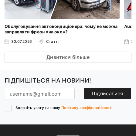
Обслуговування автокондиціонера: чому не можна
Audi 
заправляти фреон «на око»?
30.07.2026
Статті
23
Дивитися більше
ПІДПИШІТЬСЯ НА НОВИНИ!
Підписатися
Зверніть увагу на нашу
Політику конфіденційності.