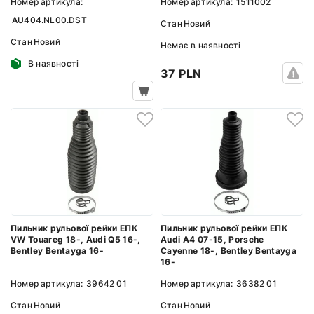
Номер артикула:
Номер артикула:
1511002
AU404.NL00.DST
Стан
Новий
Стан
Новий
Немає в наявності
В наявності
37 PLN
Пильник рульової рейки ЕПК
Пильник рульової рейки ЕПК
VW Touareg 18-, Audi Q5 16-,
Audi A4 07-15, Porsche
Bentley Bentayga 16-
Cayenne 18-, Bentley Bentayga
16-
Номер артикула:
39642 01
Номер артикула:
36382 01
Стан
Новий
Стан
Новий