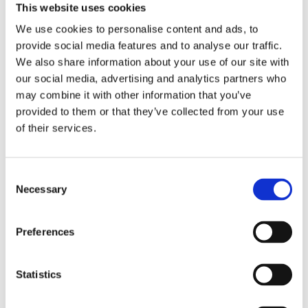
Das Lenksystem (66)
Klimaanlagen (14)
This website uses cookies
We use cookies to personalise content and ads, to
provide social media features and to analyse our traffic.
We also share information about your use of our site with
DAS LENKSYSTEM FÜR
MITSUBISHI
our social media, advertising and analytics partners who
L200
may combine it with other information that you’ve
provided to them or that they’ve collected from your use
of their services.
Consent
Necessary
Selection
Preferences
Statistics