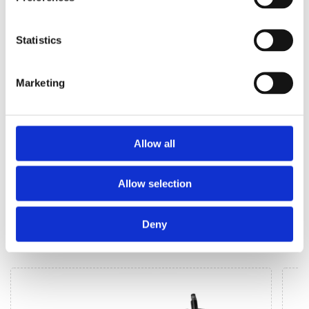
ERSATZTEILE FÜR MITSUBISHI L200
Statistics
Marketing
Allow all
Das Lenksystem (66)
Klimaanlagen (14)
Allow selection
DAS LENKSYSTEM FÜR
MITSUBISHI
Deny
L200